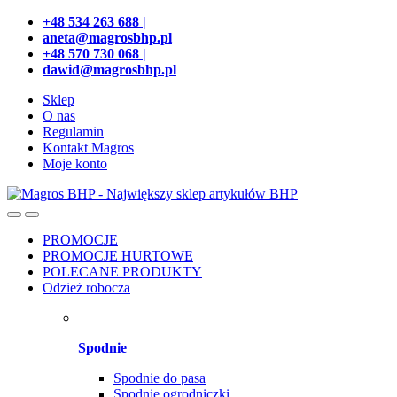
Przejdź
Przeskocz
+48 534 263 688 |
do
do
aneta@magrosbhp.pl
nawigacji
treści
+48 570 730 068 |
dawid@magrosbhp.pl
Sklep
O nas
Regulamin
Kontakt Magros
Moje konto
PROMOCJE
PROMOCJE HURTOWE
POLECANE PRODUKTY
Odzież robocza
Spodnie
Spodnie do pasa
Spodnie ogrodniczki