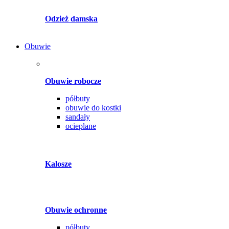
Odzież damska
Obuwie
Obuwie robocze
półbuty
obuwie do kostki
sandały
ocieplane
Kalosze
Obuwie ochronne
półbuty