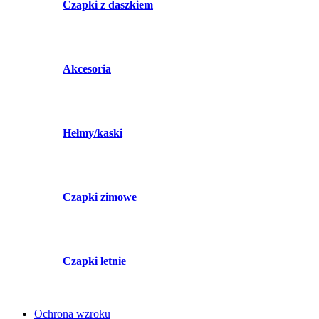
Czapki z daszkiem
Akcesoria
Hełmy/kaski
Czapki zimowe
Czapki letnie
Ochrona wzroku