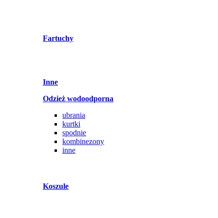
Fartuchy
Inne
Odzież wodoodporna
ubrania
kurtki
spodnie
kombinezony
inne
Koszule