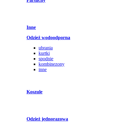
Fartuchy
Inne
Odzież wodoodporna
ubrania
kurtki
spodnie
kombinezony
inne
Koszule
Odzież jednorazowa