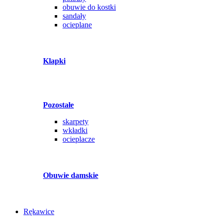
obuwie do kostki
sandały
ocieplane
Klapki
Pozostałe
skarpety
wkładki
ocieplacze
Obuwie damskie
Rękawice