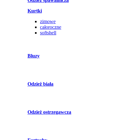
Odzież spawalnicza
Kurtki
zimowe
całoroczne
softshell
Bluzy
Odzież biała
Odzież ostrzegawcza