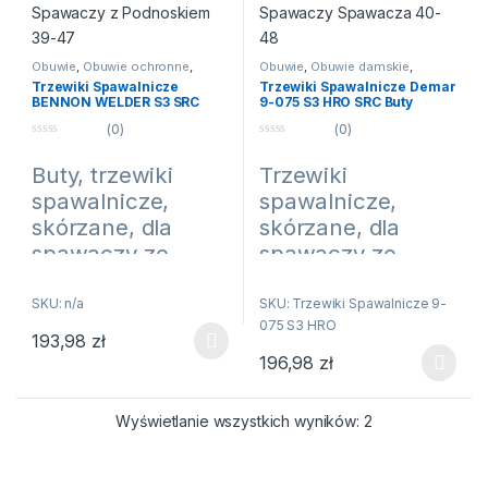
Obuwie
,
Obuwie ochronne
,
Obuwie
,
Obuwie damskie
,
Obuwie spawalnicze
Obuwie ochronne
,
Obuwie
Trzewiki Spawalnicze
Trzewiki Spawalnicze Demar
robocze
,
Obuwie spawalnicze
BENNON WELDER S3 SRC
9-075 S3 HRO SRC Buty
HRO Buty Ochronne Dla
Skórzane Dla Spawaczy
(0)
(0)
Spawaczy z Podnoskiem 39-
Spawacza 40-48
47
0
0
n
n
Buty, trzewiki
Trzewiki
a
a
5
5
spawalnicze,
spawalnicze,
skórzane, dla
skórzane, dla
spawaczy ze
spawaczy ze
stalowym
stalowym
podnoskiem i
podnoskiem i
SKU: n/a
SKU: Trzewiki Spawalnicze 9-
075 S3 HRO
stalową wkładką
stalową wkładką
193,98
zł
Ten produkt ma wiele wariantów. Opcje można wybrać na stroni
antyprzebiciową
antyprzebiciową
196,98
zł
Ten produkt ma wiele wariantów
w podeszwie
w podeszwie
BENNON WELDER
DEMAR 9-075 S3
Wyświetlanie wszystkich wyników: 2
S3 SRC HRO
HRO SRC
► Specjalistyczne obuwie dla
► Obuwie do zadań