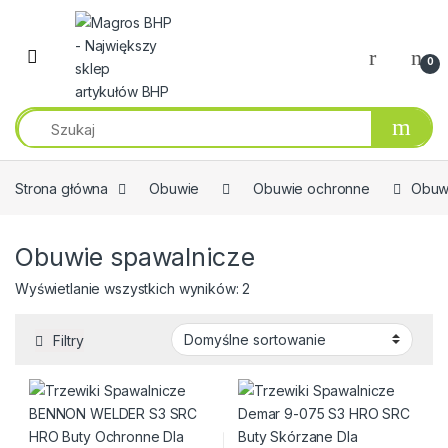
Przejdź do nawigacji
Przeskocz do treści
0
Strona główna
Obuwie
Obuwie ochronne
Obuw
Obuwie spawalnicze
Wyświetlanie wszystkich wyników: 2
Filtry