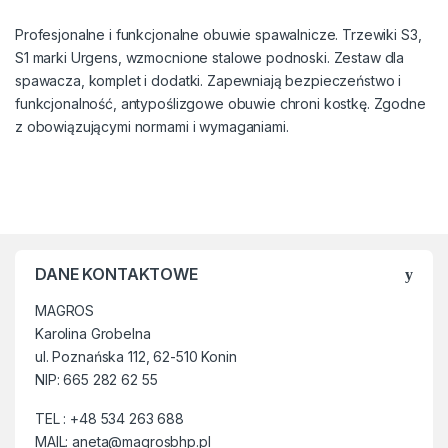
spawaczy z systemem do
specjalnych.
szybkiego zdejmowania.
Profesjonalne i funkcjonalne obuwie spawalnicze. Trzewiki S3,
► Posiadają właściwości
S1 marki Urgens, wzmocnione stalowe podnoski. Zestaw dla
► Stalowy podnosek
antyelektrostatyczne.
(Chroniący przed uderzeniem
spawacza, komplet i dodatki. Zapewniają bezpieczeństwo i
► Wykonane z wodoodpornej
o energii do 200J i nacisku
funkcjonalność, antypoślizgowe obuwie chroni kostkę. Zgodne
skóry, która doskonale
15kN),
z obowiązującymi normami i wymaganiami.
ogranicza przepuszczalność i
► Stalowa wkładka
absorpcję wody.
antyprzebiciowa
(chroniąca
► Obuwie w pełni
przed przebiciem z siłą do
zabudowane, posiada klapkę
1100N).
zakrywającą oraz system
► Poczucie bezpieczeństwa
szybkiego zdejmowania buta,
wzmacnia antypoślizgowe
chroni stopę przed
DANE KONTAKTOWE
właściwości podeszwy SRC.
wpadnięciem rozgrzanych
MAGROS
odprysków metalu, jest trwałe i
► Dwuwarstwowa podeszwa
wytrzymałe.
Karolina Grobelna
PU/guma.
ul. Poznańska 112, 62-510 Konin
► Podszewka z dzianiny
NIP: 665 282 62 55
►
Antypoślizgowa podeszwa
dystansowej jest komfortowa,
SRC odporna na krótkotrwały
pozwala oddychać stopie.
TEL : +48 534 263 688
kontakt z gorącym podłożem
MAIL: aneta@magrosbhp.pl
(300 0C).
► Stalowy podnosek odporny