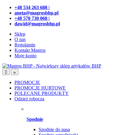
Przejdź
Przeskocz
+48 534 263 688 |
do
do
aneta@magrosbhp.pl
nawigacji
treści
+48 570 730 068 |
dawid@magrosbhp.pl
Sklep
O nas
Regulamin
Kontakt Magros
Moje konto
PROMOCJE
PROMOCJE HURTOWE
POLECANE PRODUKTY
Odzież robocza
Spodnie
Spodnie do pasa
Spodnie ogrodniczki