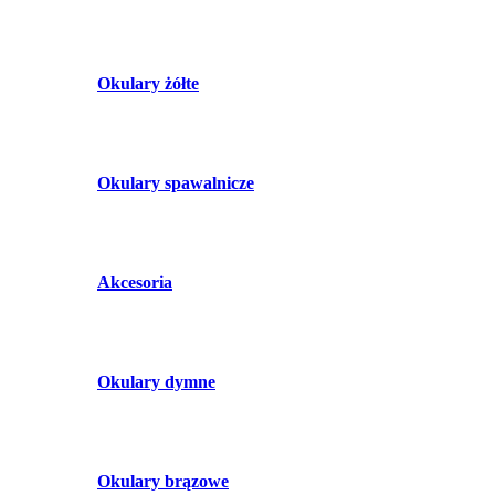
Okulary żółte
Okulary spawalnicze
Akcesoria
Okulary dymne
Okulary brązowe