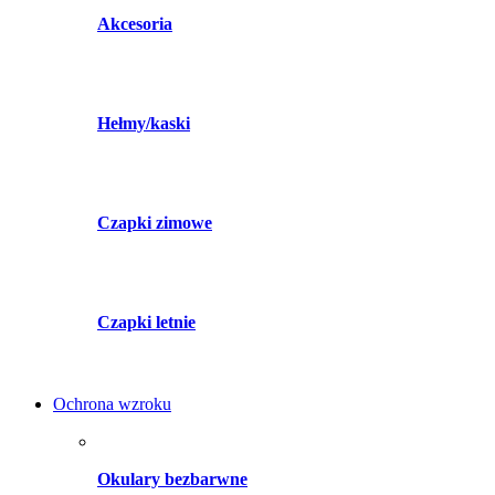
Akcesoria
Hełmy/kaski
Czapki zimowe
Czapki letnie
Ochrona wzroku
Okulary bezbarwne