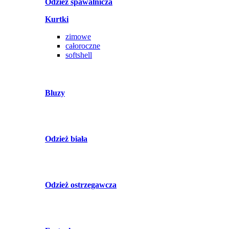
Odzież spawalnicza
Kurtki
zimowe
całoroczne
softshell
Bluzy
Odzież biała
Odzież ostrzegawcza