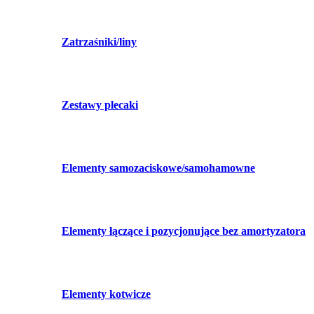
Zatrzaśniki/liny
Zestawy plecaki
Elementy samozaciskowe/samohamowne
Elementy łączące i pozycjonujące bez amortyzatora
Elementy kotwicze