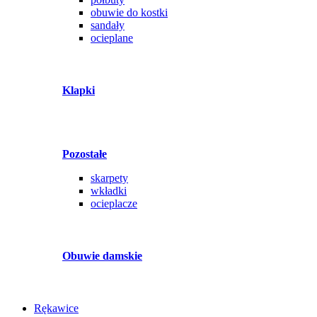
obuwie do kostki
sandały
ocieplane
Klapki
Pozostałe
skarpety
wkładki
ocieplacze
Obuwie damskie
Rękawice