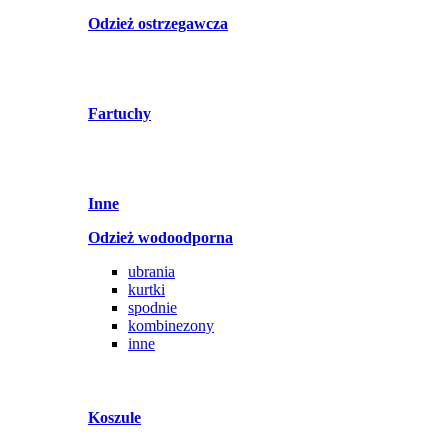
Odzież ostrzegawcza
Fartuchy
Inne
Odzież wodoodporna
ubrania
kurtki
spodnie
kombinezony
inne
Koszule