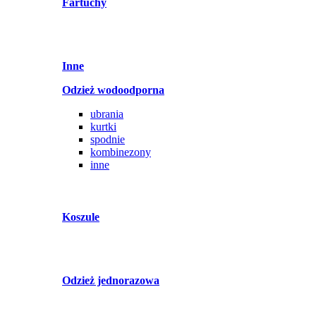
Fartuchy
Inne
Odzież wodoodporna
ubrania
kurtki
spodnie
kombinezony
inne
Koszule
Odzież jednorazowa