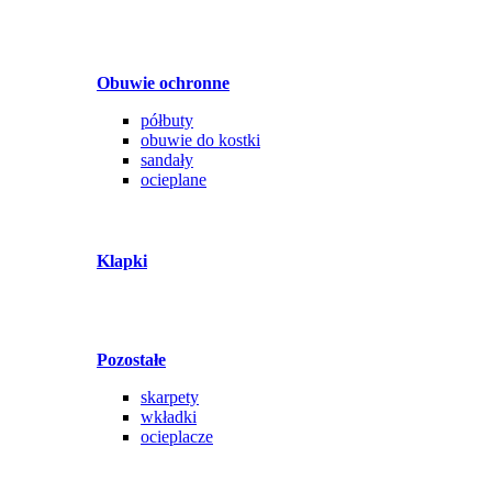
Obuwie ochronne
półbuty
obuwie do kostki
sandały
ocieplane
Klapki
Pozostałe
skarpety
wkładki
ocieplacze