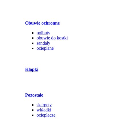
Obuwie ochronne
półbuty
obuwie do kostki
sandały
ocieplane
Klapki
Pozostałe
skarpety
wkładki
ocieplacze