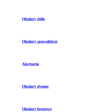
Okulary żółte
Okulary spawalnicze
Akcesoria
Okulary dymne
Okulary brązowe