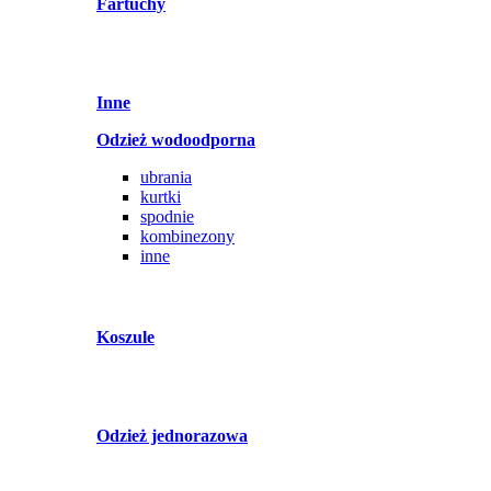
Fartuchy
Inne
Odzież wodoodporna
ubrania
kurtki
spodnie
kombinezony
inne
Koszule
Odzież jednorazowa