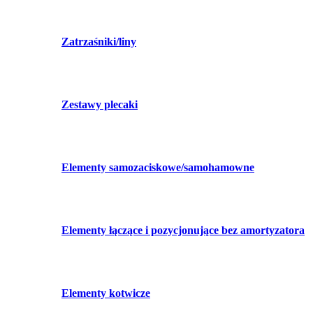
Zatrzaśniki/liny
Zestawy plecaki
Elementy samozaciskowe/samohamowne
Elementy łączące i pozycjonujące bez amortyzatora
Elementy kotwicze