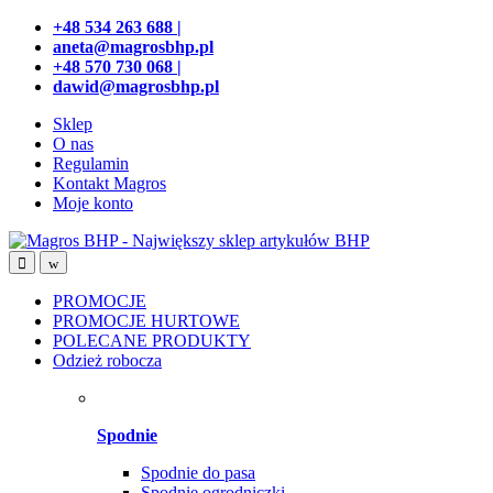
Przejdź
Przeskocz
+48 534 263 688 |
do
do
aneta@magrosbhp.pl
nawigacji
treści
+48 570 730 068 |
dawid@magrosbhp.pl
Sklep
O nas
Regulamin
Kontakt Magros
Moje konto
PROMOCJE
PROMOCJE HURTOWE
POLECANE PRODUKTY
Odzież robocza
Spodnie
Spodnie do pasa
Spodnie ogrodniczki