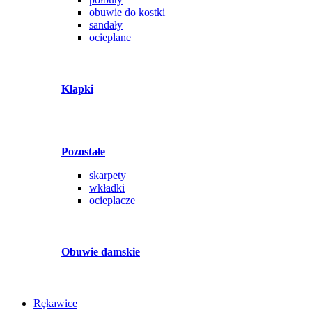
obuwie do kostki
sandały
ocieplane
Klapki
Pozostałe
skarpety
wkładki
ocieplacze
Obuwie damskie
Rękawice