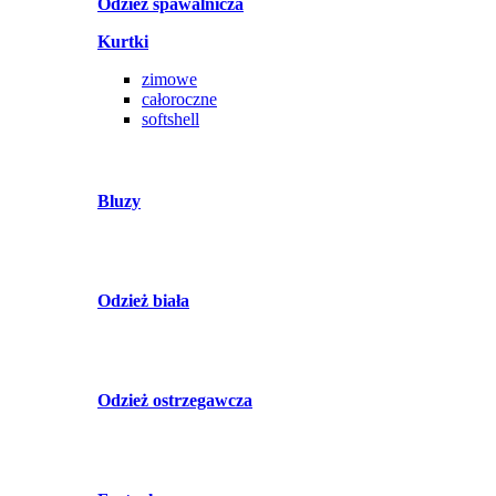
Odzież spawalnicza
Kurtki
zimowe
całoroczne
softshell
Bluzy
Odzież biała
Odzież ostrzegawcza