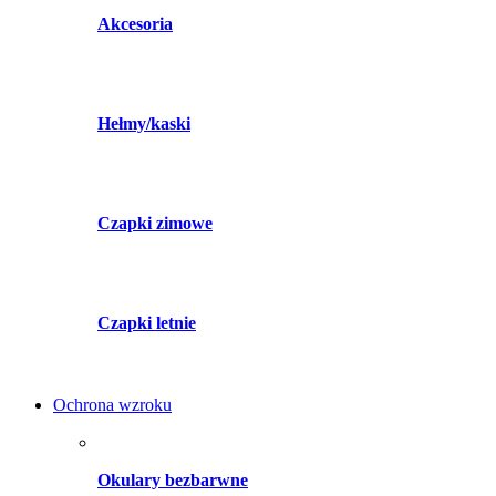
Akcesoria
Hełmy/kaski
Czapki zimowe
Czapki letnie
Ochrona wzroku
Okulary bezbarwne