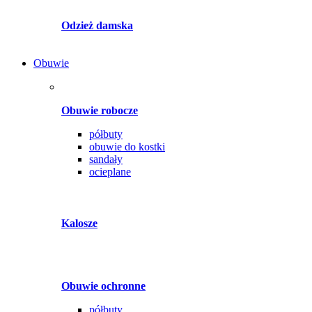
Odzież damska
Obuwie
Obuwie robocze
półbuty
obuwie do kostki
sandały
ocieplane
Kalosze
Obuwie ochronne
półbuty