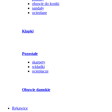
obuwie do kostki
sandały
ocieplane
Klapki
Pozostałe
skarpety
wkładki
ocieplacze
Obuwie damskie
Rękawice