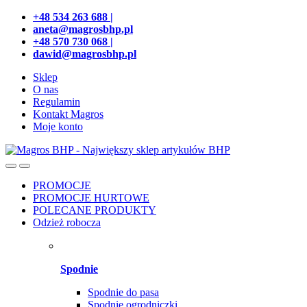
Przejdź
Przeskocz
+48 534 263 688 |
do
do
aneta@magrosbhp.pl
nawigacji
treści
+48 570 730 068 |
dawid@magrosbhp.pl
Sklep
O nas
Regulamin
Kontakt Magros
Moje konto
PROMOCJE
PROMOCJE HURTOWE
POLECANE PRODUKTY
Odzież robocza
Spodnie
Spodnie do pasa
Spodnie ogrodniczki