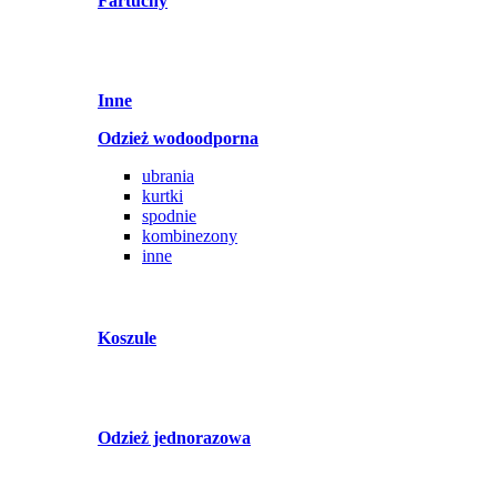
Fartuchy
Inne
Odzież wodoodporna
ubrania
kurtki
spodnie
kombinezony
inne
Koszule
Odzież jednorazowa