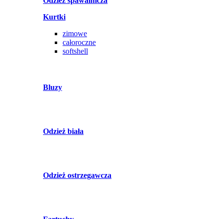
Odzież spawalnicza
Kurtki
zimowe
całoroczne
softshell
Bluzy
Odzież biała
Odzież ostrzegawcza