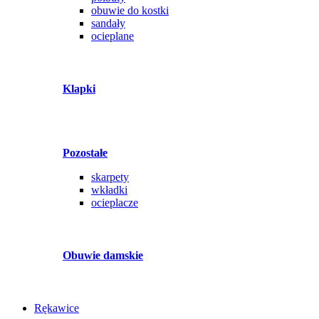
obuwie do kostki
sandały
ocieplane
Klapki
Pozostałe
skarpety
wkładki
ocieplacze
Obuwie damskie
Rękawice