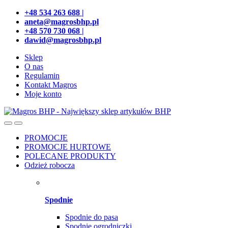
Przejdź
Przeskocz
+48 534 263 688 |
do
do
aneta@magrosbhp.pl
nawigacji
treści
+48 570 730 068 |
dawid@magrosbhp.pl
Sklep
O nas
Regulamin
Kontakt Magros
Moje konto
PROMOCJE
PROMOCJE HURTOWE
POLECANE PRODUKTY
Odzież robocza
Spodnie
Spodnie do pasa
Spodnie ogrodniczki