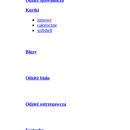
Odzież spawalnicza
Kurtki
zimowe
całoroczne
softshell
Bluzy
Odzież biała
Odzież ostrzegawcza