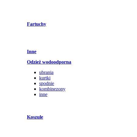
Fartuchy
Inne
Odzież wodoodporna
ubrania
kurtki
spodnie
kombinezony
inne
Koszule