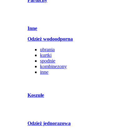
Fartuchy
Inne
Odzież wodoodporna
ubrania
kurtki
spodnie
kombinezony
inne
Koszule
Odzież jednorazowa