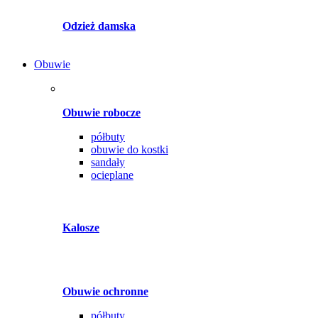
Odzież damska
Obuwie
Obuwie robocze
półbuty
obuwie do kostki
sandały
ocieplane
Kalosze
Obuwie ochronne
półbuty