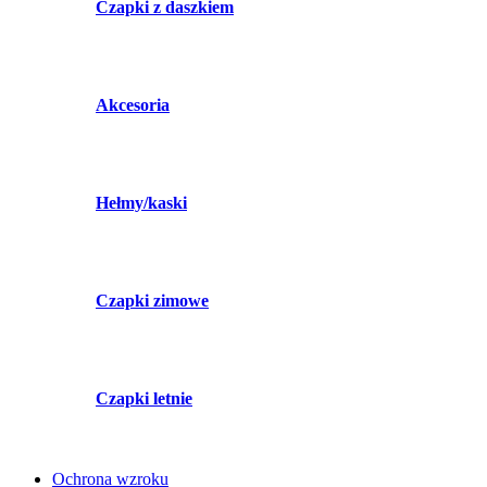
Czapki z daszkiem
Akcesoria
Hełmy/kaski
Czapki zimowe
Czapki letnie
Ochrona wzroku