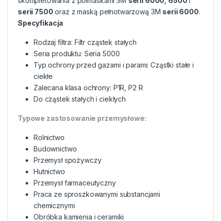
skompletowania z półmaskami 3M
serii 6000, 6500
i
serii 7500
oraz z maską pełnotwarzową 3M
serii 6000
.
Specyfikacja
Rodzaj filtra: Filtr cząstek stałych
Seria produktu: Seria 5000
Typ ochrony przed gazami i parami: Cząstki stałe i
ciekłe
Zalecana klasa ochrony: P1R, P2 R
Do cząstek stałych i ciekłych
Typowe zastosowanie przemysłowe:
Rolnictwo
Budownictwo
Przemysł spożywczy
Hutnictwo
Przemysł farmaceutyczny
Praca ze sproszkowanymi substancjami
chemicznymi
Obróbka kamienia i ceramiki