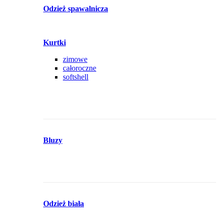
Odzież spawalnicza
Kurtki
zimowe
całoroczne
softshell
Bluzy
Odzież biała