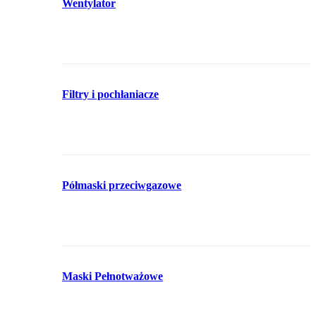
Wentylator
Filtry i pochłaniacze
Półmaski przeciwgazowe
Maski Pełnotważowe