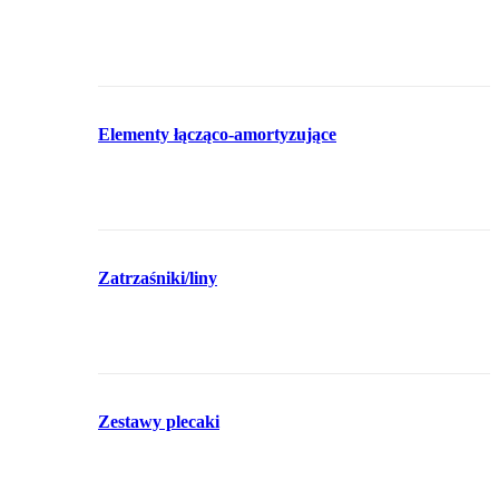
Elementy łącząco-amortyzujące
Zatrzaśniki/liny
Zestawy plecaki