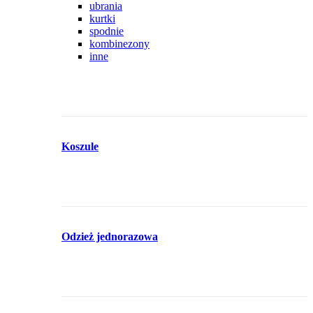
ubrania
kurtki
spodnie
kombinezony
inne
Koszule
Odzież jednorazowa