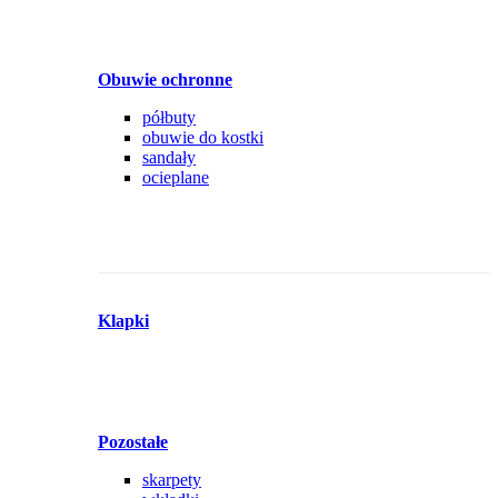
Obuwie ochronne
półbuty
obuwie do kostki
sandały
ocieplane
Klapki
Pozostałe
skarpety