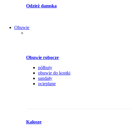
Odzież damska
Obuwie
Obuwie robocze
półbuty
obuwie do kostki
sandały
ocieplane
Kalosze