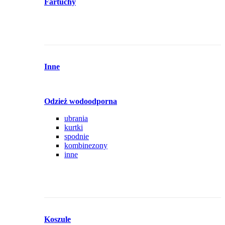
Fartuchy
Inne
Odzież wodoodporna
ubrania
kurtki
spodnie
kombinezony
inne
Koszule