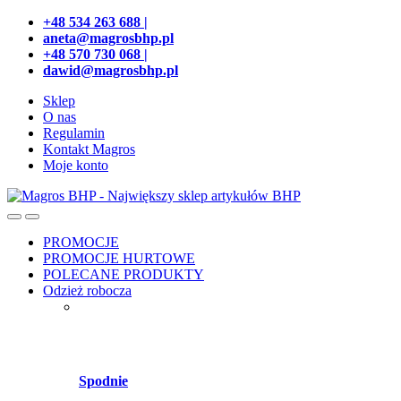
Przejdź
Przeskocz
+48 534 263 688 |
do
do
aneta@magrosbhp.pl
nawigacji
treści
+48 570 730 068 |
dawid@magrosbhp.pl
Sklep
O nas
Regulamin
Kontakt Magros
Moje konto
PROMOCJE
PROMOCJE HURTOWE
POLECANE PRODUKTY
Odzież robocza
Spodnie