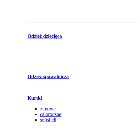
Odzież dziecięca
Odzież spawalnicza
Kurtki
zimowe
całoroczne
softshell