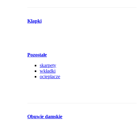
Klapki
Pozostałe
skarpety
wkładki
ocieplacze
Obuwie damskie