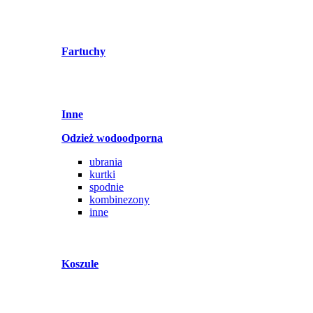
Fartuchy
Inne
Odzież wodoodporna
ubrania
kurtki
spodnie
kombinezony
inne
Koszule