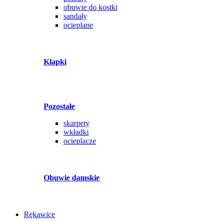
obuwie do kostki
sandały
ocieplane
Klapki
Pozostałe
skarpety
wkładki
ocieplacze
Obuwie damskie
Rękawice