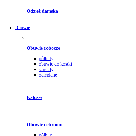
Odzież damska
Obuwie
Obuwie robocze
półbuty
obuwie do kostki
sandały
ocieplane
Kalosze
Obuwie ochronne
półbuty