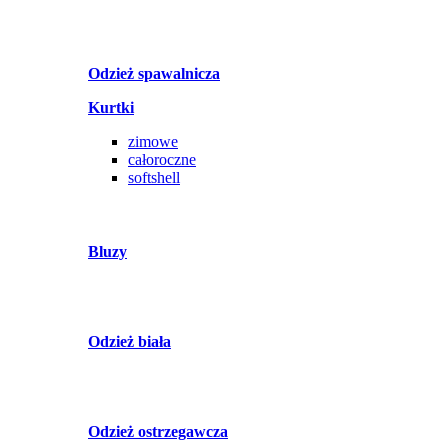
Odzież spawalnicza
Kurtki
zimowe
całoroczne
softshell
Bluzy
Odzież biała
Odzież ostrzegawcza