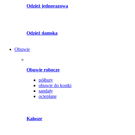
Odzież jednorazowa
Odzież damska
Obuwie
Obuwie robocze
półbuty
obuwie do kostki
sandały
ocieplane
Kalosze