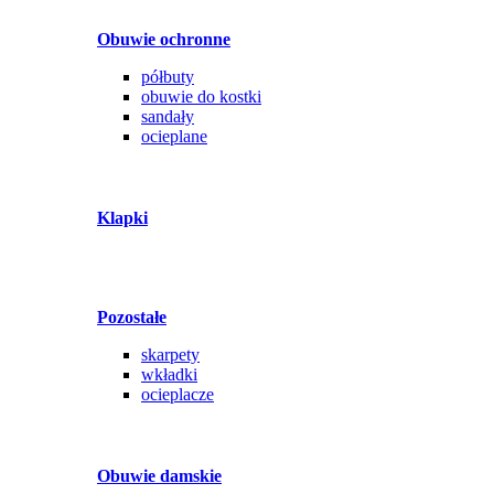
Obuwie ochronne
półbuty
obuwie do kostki
sandały
ocieplane
Klapki
Pozostałe
skarpety
wkładki
ocieplacze
Obuwie damskie