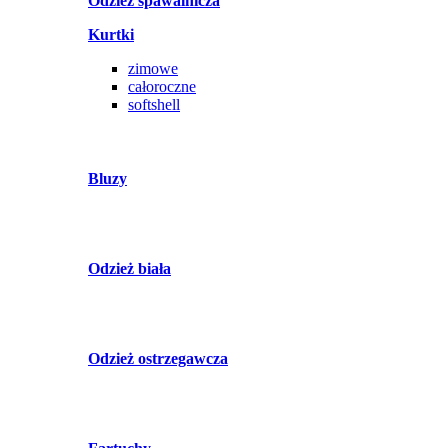
Odzież spawalnicza
Kurtki
zimowe
całoroczne
softshell
Bluzy
Odzież biała
Odzież ostrzegawcza