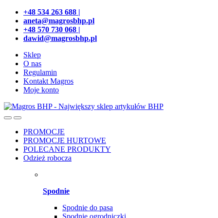
Przejdź
Przeskocz
+48 534 263 688 |
do
do
aneta@magrosbhp.pl
nawigacji
treści
+48 570 730 068 |
dawid@magrosbhp.pl
Sklep
O nas
Regulamin
Kontakt Magros
Moje konto
PROMOCJE
PROMOCJE HURTOWE
POLECANE PRODUKTY
Odzież robocza
Spodnie
Spodnie do pasa
Spodnie ogrodniczki