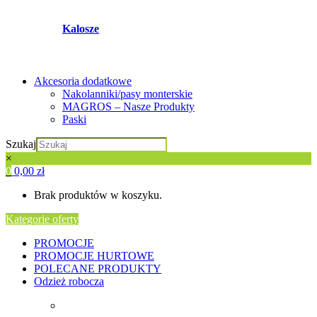
Kalosze
Akcesoria dodatkowe
Nakolanniki/pasy monterskie
MAGROS – Nasze Produkty
Paski
Szukaj
×
0
0,00
zł
Brak produktów w koszyku.
Kategorie oferty
PROMOCJE
PROMOCJE HURTOWE
POLECANE PRODUKTY
Odzież robocza