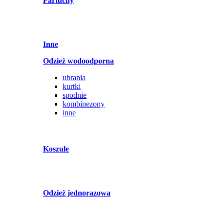
Fartuchy
Inne
Odzież wodoodporna
ubrania
kurtki
spodnie
kombinezony
inne
Koszule
Odzież jednorazowa