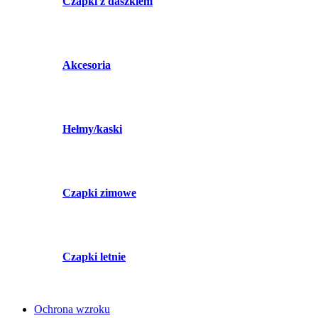
Czapki z daszkiem
Akcesoria
Hełmy/kaski
Czapki zimowe
Czapki letnie
Ochrona wzroku