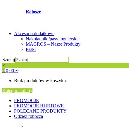
Kalosze
Akcesoria dodatkowe
Nakolanniki/pasy monterskie
MAGROS – Nasze Produkty
Paski
Szukaj
×
0
0,00
zł
Brak produktów w koszyku.
Kategorie oferty
PROMOCJE
PROMOCJE HURTOWE
POLECANE PRODUKTY
Odzież robocza