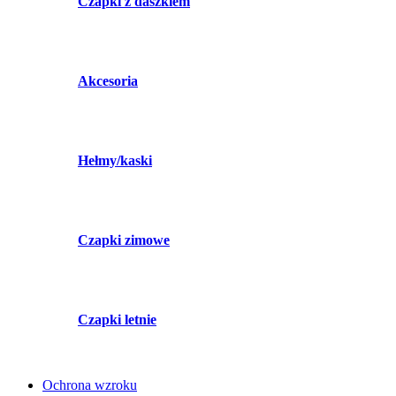
Czapki z daszkiem
Akcesoria
Hełmy/kaski
Czapki zimowe
Czapki letnie
Ochrona wzroku