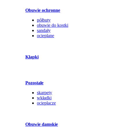
Obuwie ochronne
półbuty
obuwie do kostki
sandały
ocieplane
Klapki
Pozostałe
skarpety
wkładki
ocieplacze
Obuwie damskie