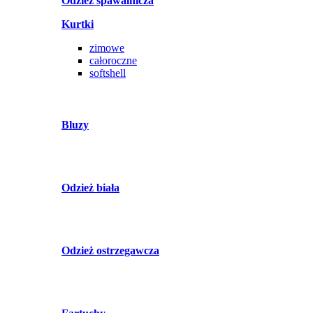
Odzież spawalnicza
Kurtki
zimowe
całoroczne
softshell
Bluzy
Odzież biała
Odzież ostrzegawcza