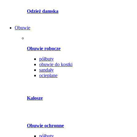
Odzież damska
Obuwie
Obuwie robocze
półbuty
obuwie do kostki
sandały
ocieplane
Kalosze
Obuwie ochronne
półbuty