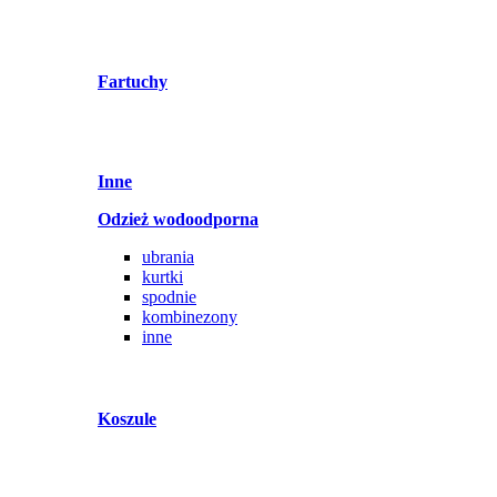
Fartuchy
Inne
Odzież wodoodporna
ubrania
kurtki
spodnie
kombinezony
inne
Koszule