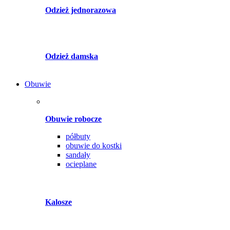
Odzież jednorazowa
Odzież damska
Obuwie
Obuwie robocze
półbuty
obuwie do kostki
sandały
ocieplane
Kalosze