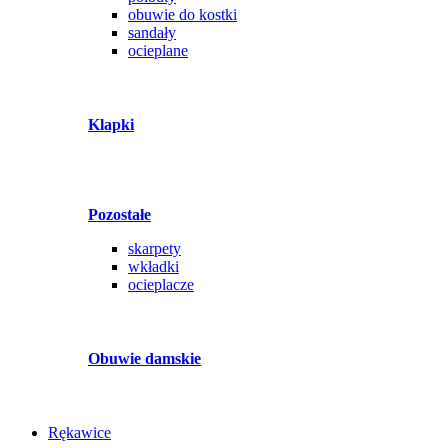
obuwie do kostki
sandały
ocieplane
Klapki
Pozostałe
skarpety
wkładki
ocieplacze
Obuwie damskie
Rękawice