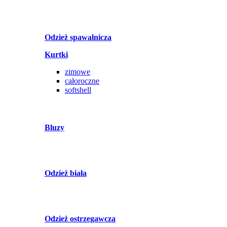
Odzież spawalnicza
Kurtki
zimowe
całoroczne
softshell
Bluzy
Odzież biała
Odzież ostrzegawcza