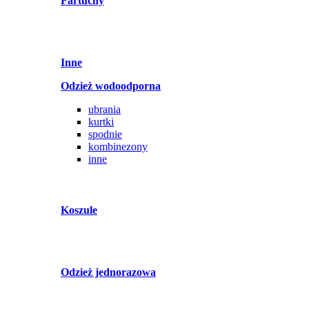
Fartuchy
Inne
Odzież wodoodporna
ubrania
kurtki
spodnie
kombinezony
inne
Koszule
Odzież jednorazowa