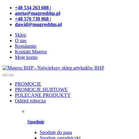
Przejdź
Przeskocz
+48 534 263 688 |
do
do
aneta@magrosbhp.pl
nawigacji
treści
+48 570 730 068 |
dawid@magrosbhp.pl
Sklep
O nas
Regulamin
Kontakt Magros
Moje konto
PROMOCJE
PROMOCJE HURTOWE
POLECANE PRODUKTY
Odzież robocza
Spodnie
Spodnie do pasa
Spodnie ogrodniczki