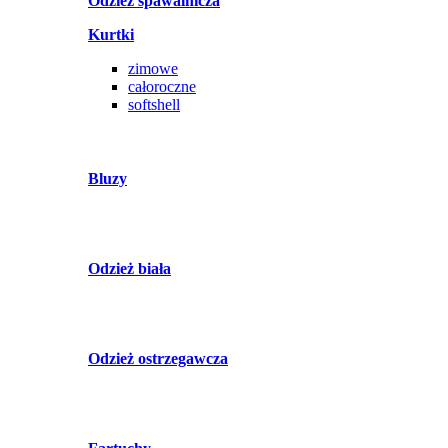
Odzież spawalnicza
Kurtki
zimowe
całoroczne
softshell
Bluzy
Odzież biała
Odzież ostrzegawcza