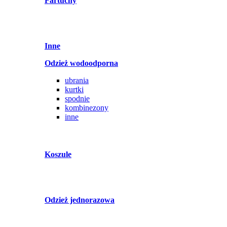
Fartuchy
Inne
Odzież wodoodporna
ubrania
kurtki
spodnie
kombinezony
inne
Koszule
Odzież jednorazowa