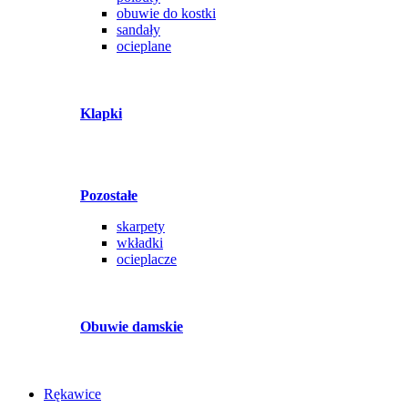
obuwie do kostki
sandały
ocieplane
Klapki
Pozostałe
skarpety
wkładki
ocieplacze
Obuwie damskie
Rękawice