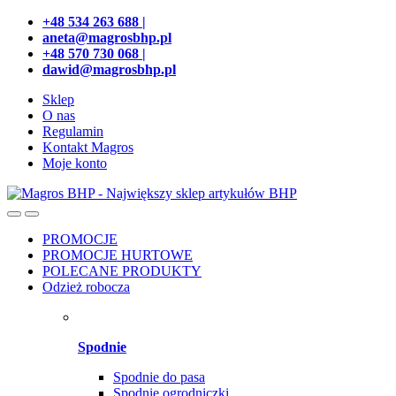
Przejdź
Przeskocz
+48 534 263 688 |
do
do
aneta@magrosbhp.pl
nawigacji
treści
+48 570 730 068 |
dawid@magrosbhp.pl
Sklep
O nas
Regulamin
Kontakt Magros
Moje konto
PROMOCJE
PROMOCJE HURTOWE
POLECANE PRODUKTY
Odzież robocza
Spodnie
Spodnie do pasa
Spodnie ogrodniczki