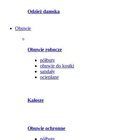
Odzież damska
Obuwie
Obuwie robocze
półbuty
obuwie do kostki
sandały
ocieplane
Kalosze
Obuwie ochronne
półbuty