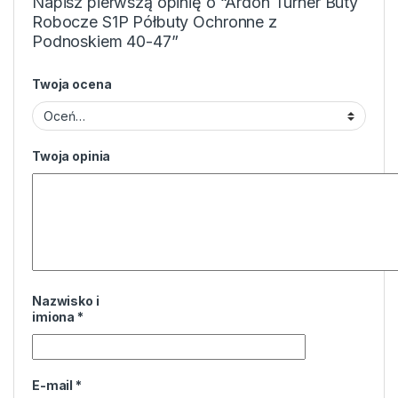
Napisz pierwszą opinię o “Ardon Turner Buty
Robocze S1P Półbuty Ochronne z
Podnoskiem 40-47”
Twoja ocena
Twoja opinia
Nazwisko i
imiona
*
E-mail
*