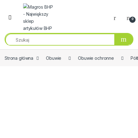
Przejdź do nawigacji
Przeskocz do treści
0
Strona główna
Obuwie
Obuwie ochronne
Pół