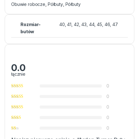
Obuwie robocze
,
Półbuty
,
Półbuty
Rozmiar-
40, 41, 42, 43, 44, 45, 46, 47
butów
0.0
łącznie
0
0
0
0
0