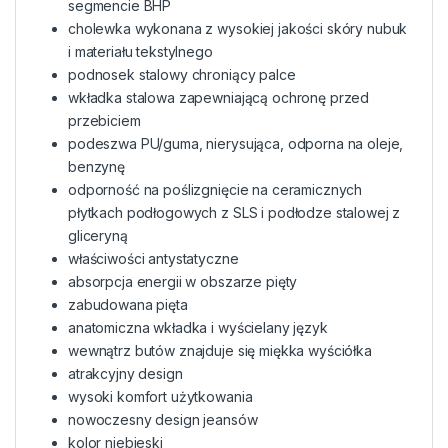
segmencie BHP
cholewka wykonana z wysokiej jakości skóry nubuk
i materiału tekstylnego
podnosek stalowy chroniący palce
wkładka stalowa zapewniającą ochronę przed
przebiciem
podeszwa PU/guma, nierysująca, odporna na oleje,
benzynę
odporność na poślizgnięcie na ceramicznych
płytkach podłogowych z SLS i podłodze stalowej z
gliceryną
właściwości antystatyczne
absorpcja energii w obszarze pięty
zabudowana pięta
anatomiczna wkładka i wyścielany język
wewnątrz butów znajduje się miękka wyściółka
atrakcyjny design
wysoki komfort użytkowania
nowoczesny design jeansów
kolor niebieski