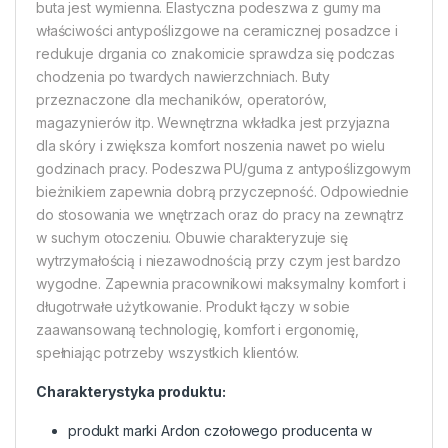
buta jest wymienna. Elastyczna podeszwa z gumy ma
właściwości antypoślizgowe na ceramicznej posadzce i
redukuje drgania co znakomicie sprawdza się podczas
chodzenia po twardych nawierzchniach. Buty
przeznaczone dla mechaników, operatorów,
magazynierów itp. Wewnętrzna wkładka jest przyjazna
dla skóry i zwiększa komfort noszenia nawet po wielu
godzinach pracy. Podeszwa PU/guma z antypoślizgowym
bieżnikiem zapewnia dobrą przyczepność. Odpowiednie
do stosowania we wnętrzach oraz do pracy na zewnątrz
w suchym otoczeniu. Obuwie charakteryzuje się
wytrzymałością i niezawodnością przy czym jest bardzo
wygodne. Zapewnia pracownikowi maksymalny komfort i
długotrwałe użytkowanie. Produkt łączy w sobie
zaawansowaną technologię, komfort i ergonomię,
spełniając potrzeby wszystkich klientów.
Charakterystyka produktu:
produkt marki Ardon czołowego producenta w