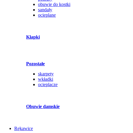
obuwie do kostki
sandały
ocieplane
Klapki
Pozostałe
skarpety
wkładki
ocieplacze
Obuwie damskie
Rękawice