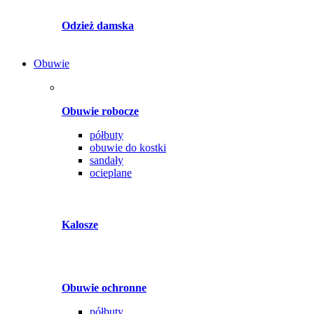
Odzież damska
Obuwie
Obuwie robocze
półbuty
obuwie do kostki
sandały
ocieplane
Kalosze
Obuwie ochronne
półbuty