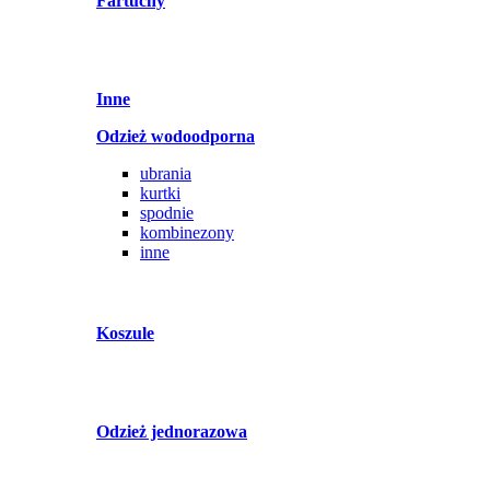
Fartuchy
Inne
Odzież wodoodporna
ubrania
kurtki
spodnie
kombinezony
inne
Koszule
Odzież jednorazowa