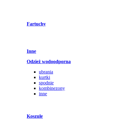
Fartuchy
Inne
Odzież wodoodporna
ubrania
kurtki
spodnie
kombinezony
inne
Koszule