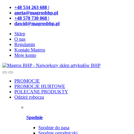
Przejdź
Przeskocz
+48 534 263 688 |
do
do
aneta@magrosbhp.pl
nawigacji
treści
+48 570 730 068 |
dawid@magrosbhp.pl
Sklep
O nas
Regulamin
Kontakt Magros
Moje konto
PROMOCJE
PROMOCJE HURTOWE
POLECANE PRODUKTY
Odzież robocza
Spodnie
Spodnie do pasa
Spodnie ogrodniczki