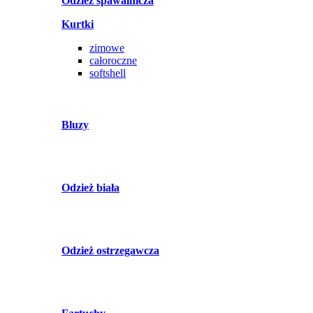
Odzież spawalnicza
Kurtki
zimowe
całoroczne
softshell
Bluzy
Odzież biała
Odzież ostrzegawcza