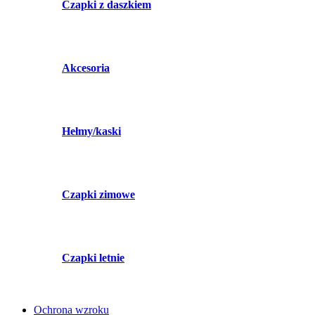
Czapki z daszkiem
Akcesoria
Hełmy/kaski
Czapki zimowe
Czapki letnie
Ochrona wzroku