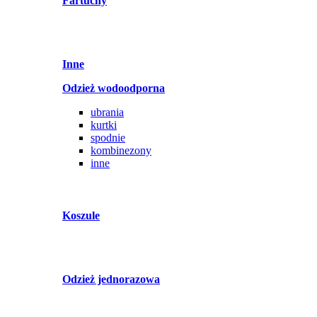
Fartuchy
Inne
Odzież wodoodporna
ubrania
kurtki
spodnie
kombinezony
inne
Koszule
Odzież jednorazowa