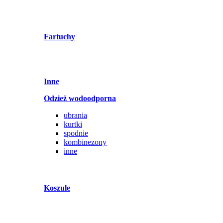
Fartuchy
Inne
Odzież wodoodporna
ubrania
kurtki
spodnie
kombinezony
inne
Koszule