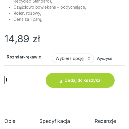
Recycled Standard),
Częściowo powlekane – oddychające,
Kolor:
różowy,
Cena za 1 parę,
14,89
zł
Rozmiar-rękawic
Wyczyść
ilość Rękawice Robocze ARDON NATURE TOUCH Damskie Róż
Dodaj do koszyka
Opis
Specyfikacja
Recenzje