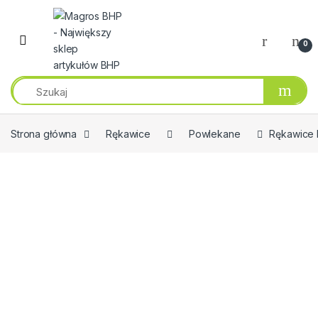
Przejdź do nawigacji
Przeskocz do treści
0
Strona główna
Rękawice
Powlekane
Rękawice