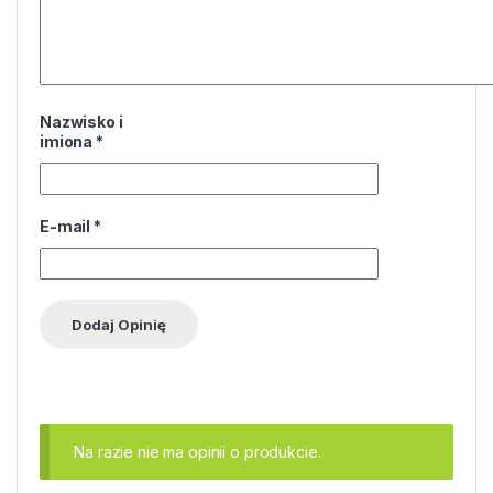
Nazwisko i
imiona
*
E-mail
*
Na razie nie ma opinii o produkcie.