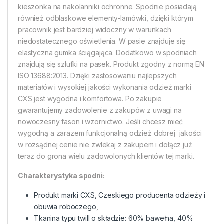
kieszonka na nakolanniki ochronne. Spodnie posiadają
również odblaskowe elementy-lamówki, dzięki którym
pracownik jest bardziej widoczny w warunkach
niedostatecznego oświetlenia. W pasie znajduje się
elastyczna gumka ściągająca. Dodatkowo w spodniach
znajdują się szlufki na pasek. Produkt zgodny z normą EN
ISO 13688:2013. Dzięki zastosowaniu najlepszych
materiałów i wysokiej jakości wykonania odzież marki
CXS jest wygodna i komfortowa. Po zakupie
gwarantujemy zadowolenie z zakupów z uwagi na
nowoczesny fason i wzornictwo. Jeśli chcesz mieć
wygodną a zarazem funkcjonalną odzież dobrej jakości
w rozsądnej cenie nie zwlekaj z zakupem i dołącz już
teraz do grona wielu zadowolonych klientów tej marki.
Charakterystyka spodni:
Produkt marki CXS, Czeskiego producenta odzieży i
obuwia roboczego,
Tkanina typu twill o składzie: 60% bawełna, 40%