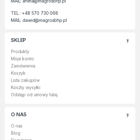
MAIL: aneta@magrosbhp.pl
TEL : +48 570 730 068
MAIL: dawid@magrosbhp.pl
SKLEP
Produkty
Moje konto
Zamówienia
Koszyk
Lista zakupów
Koszty wysyłki
Odstąp od umowy tutaj
O NAS
O nas
Blog