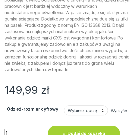
pracownik jest bardziej widoczny w warunkach
niedostatecznego oświetlenia. W pasie znajduje się elastyczna
gumka ściągająca. Dodatkowo w spodniach znajdują się szlufki
na pasek. Produkt zgodny z normą EN ISO 13688:2013. Dzięki
zastosowaniu najlepszych materiałów i wysokiej jakości
wykonania odzież marki CXS jest wygodna i komfortowa. Po
zakupie gwarantujemy zadowolenie z zakupów z uwagi na
nowoczesny fason i wzornictwo. Jeśli chcesz mieć wygodną a
zarazem funkcjonalną odzież dobrej jakości w rozsądnej cenie
nie zwlekaj z zakupem i dołącz już teraz do grona wielu
zadowolonych klientów tej marki.
149,99
zł
Odzież-rozmiar cyfrowy
Wyczyść
ilość Spodnie Robocze Monterskie Zawodowe do Pasa Mocne
Dodaj do koszyka