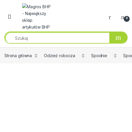
Przejdź do nawigacji
Przeskocz do treści
0
Strona główna
Odzież robocza
Spodnie
Spod