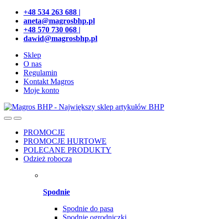
Przejdź
Przeskocz
+48 534 263 688 |
do
do
aneta@magrosbhp.pl
nawigacji
treści
+48 570 730 068 |
dawid@magrosbhp.pl
Sklep
O nas
Regulamin
Kontakt Magros
Moje konto
PROMOCJE
PROMOCJE HURTOWE
POLECANE PRODUKTY
Odzież robocza
Spodnie
Spodnie do pasa
Spodnie ogrodniczki