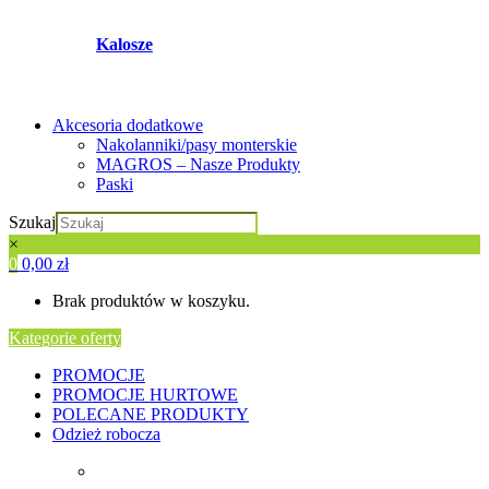
Kalosze
Akcesoria dodatkowe
Nakolanniki/pasy monterskie
MAGROS – Nasze Produkty
Paski
Szukaj
×
0
0,00
zł
Brak produktów w koszyku.
Kategorie oferty
PROMOCJE
PROMOCJE HURTOWE
POLECANE PRODUKTY
Odzież robocza