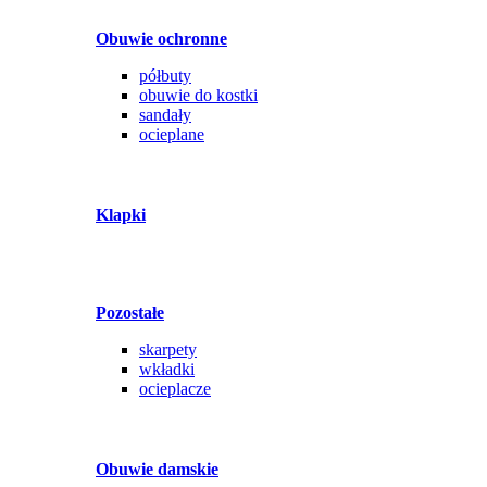
Obuwie ochronne
półbuty
obuwie do kostki
sandały
ocieplane
Klapki
Pozostałe
skarpety
wkładki
ocieplacze
Obuwie damskie