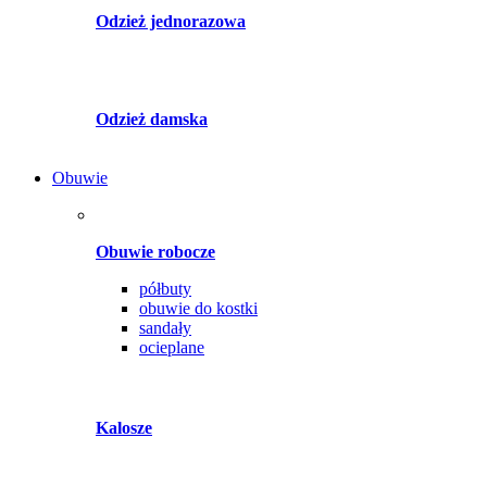
Odzież jednorazowa
Odzież damska
Obuwie
Obuwie robocze
półbuty
obuwie do kostki
sandały
ocieplane
Kalosze