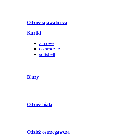
Odzież spawalnicza
Kurtki
zimowe
całoroczne
softshell
Bluzy
Odzież biała
Odzież ostrzegawcza