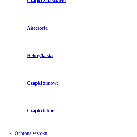
Czapki z daszkiem
Akcesoria
Hełmy/kaski
Czapki zimowe
Czapki letnie
Ochrona wzroku