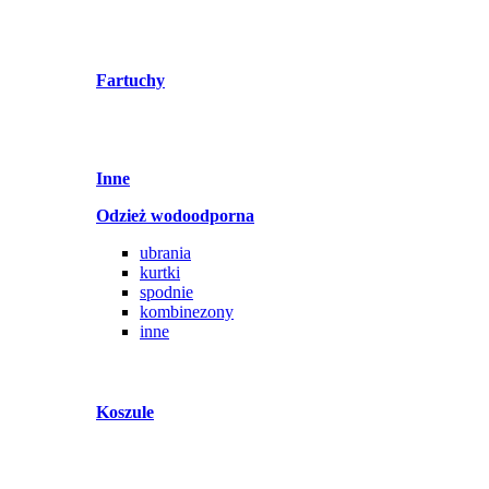
Fartuchy
Inne
Odzież wodoodporna
ubrania
kurtki
spodnie
kombinezony
inne
Koszule