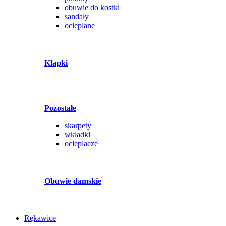
obuwie do kostki
sandały
ocieplane
Klapki
Pozostałe
skarpety
wkładki
ocieplacze
Obuwie damskie
Rękawice