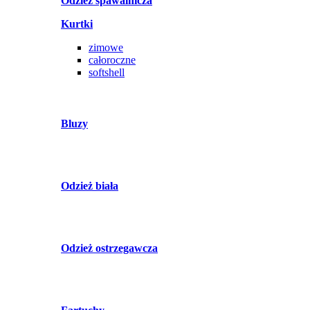
Odzież spawalnicza
Kurtki
zimowe
całoroczne
softshell
Bluzy
Odzież biała
Odzież ostrzegawcza