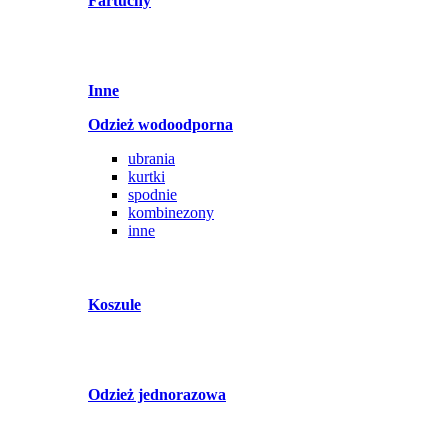
Fartuchy
Inne
Odzież wodoodporna
ubrania
kurtki
spodnie
kombinezony
inne
Koszule
Odzież jednorazowa