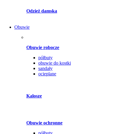
Odzież damska
Obuwie
Obuwie robocze
półbuty
obuwie do kostki
sandały
ocieplane
Kalosze
Obuwie ochronne
półbuty