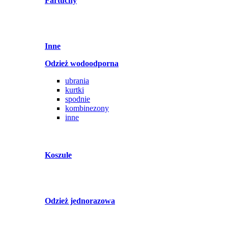
Fartuchy
Inne
Odzież wodoodporna
ubrania
kurtki
spodnie
kombinezony
inne
Koszule
Odzież jednorazowa