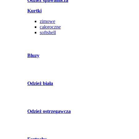
Odzież spawalnicza
Kurtki
zimowe
całoroczne
softshell
Bluzy
Odzież biała
Odzież ostrzegawcza