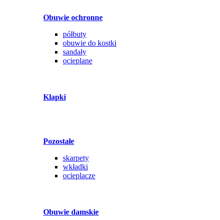
Obuwie ochronne
półbuty
obuwie do kostki
sandały
ocieplane
Klapki
Pozostałe
skarpety
wkładki
ocieplacze
Obuwie damskie