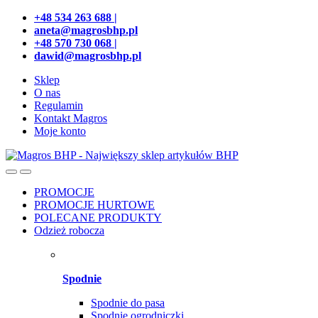
Przejdź
Przeskocz
+48 534 263 688 |
do
do
aneta@magrosbhp.pl
nawigacji
treści
+48 570 730 068 |
dawid@magrosbhp.pl
Sklep
O nas
Regulamin
Kontakt Magros
Moje konto
PROMOCJE
PROMOCJE HURTOWE
POLECANE PRODUKTY
Odzież robocza
Spodnie
Spodnie do pasa
Spodnie ogrodniczki