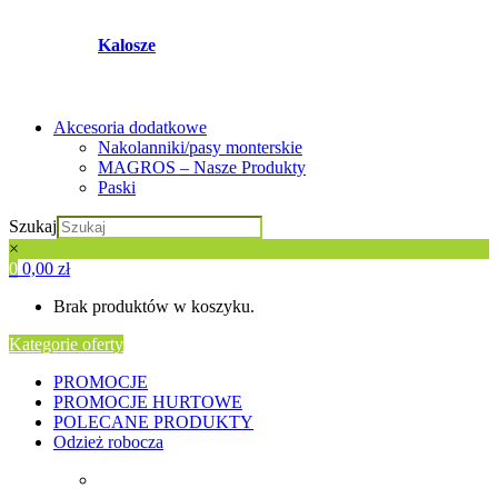
Kalosze
Akcesoria dodatkowe
Nakolanniki/pasy monterskie
MAGROS – Nasze Produkty
Paski
Szukaj
×
0
0,00
zł
Brak produktów w koszyku.
Kategorie oferty
PROMOCJE
PROMOCJE HURTOWE
POLECANE PRODUKTY
Odzież robocza