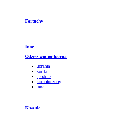
Fartuchy
Inne
Odzież wodoodporna
ubrania
kurtki
spodnie
kombinezony
inne
Koszule