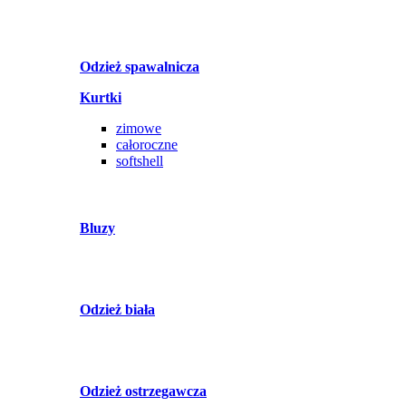
Odzież spawalnicza
Kurtki
zimowe
całoroczne
softshell
Bluzy
Odzież biała
Odzież ostrzegawcza