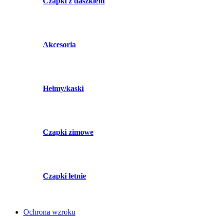
Czapki z daszkiem
Akcesoria
Hełmy/kaski
Czapki zimowe
Czapki letnie
Ochrona wzroku