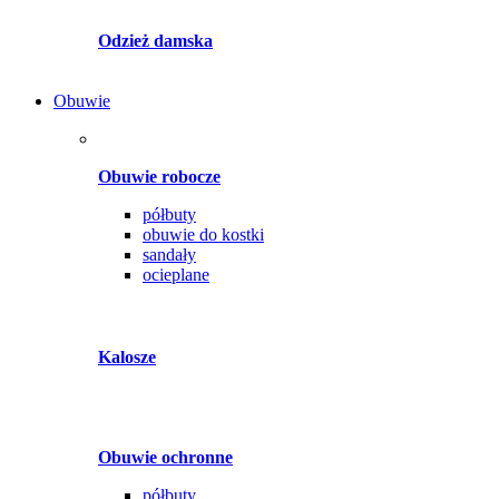
Odzież damska
Obuwie
Obuwie robocze
półbuty
obuwie do kostki
sandały
ocieplane
Kalosze
Obuwie ochronne
półbuty