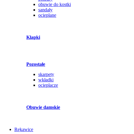
obuwie do kostki
sandały
ocieplane
Klapki
Pozostałe
skarpety
wkładki
ocieplacze
Obuwie damskie
Rękawice