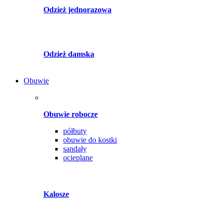
Odzież jednorazowa
Odzież damska
Obuwie
Obuwie robocze
półbuty
obuwie do kostki
sandały
ocieplane
Kalosze