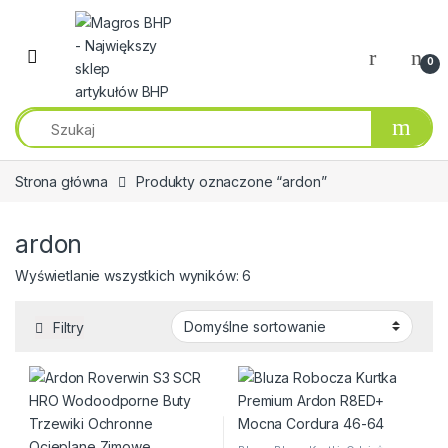
Przejdź do nawigacji
Przeskocz do treści
0
Strona główna
Produkty oznaczone “ardon”
ardon
Wyświetlanie wszystkich wyników: 6
Filtry