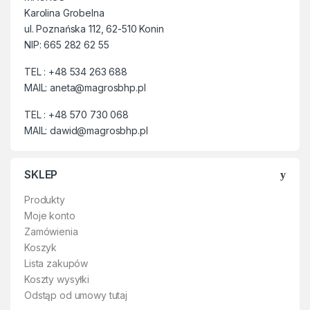
do
110°
C
,
antystatyczna,
odporność mechaniczna.
Karolina Grobelna
pracownikowi maksymalny
zapewnia dobrą
komfort i długotrwałe
ul. Poznańska 112, 62-510 Konin
przyczepność. Prezentowany
użytkowanie. Produkt łączy w
model obuwia charakteryzuje
NIP: 665 282 62 55
sobie zaawansowaną
solidność, wytrzymałość oraz
technologię, komfort i
wysoka jakość wykonania.
TEL : +48 534 263 688
ergonomię, spełniając
Zapewnia pracownikowi
MAIL: aneta@magrosbhp.pl
potrzeby wszystkich klientów.
maksymalny komfort i
długotrwałe użytkowanie.
TEL : +48 570 730 068
Produkt łączy w sobie
MAIL: dawid@magrosbhp.pl
zaawansowaną technologię,
komfort i ergonomię,
spełniając potrzeby
SKLEP
wszystkich klientów. Obuwie
spełnia normę EN 20347.
Produkty
Moje konto
Zamówienia
Koszyk
Lista zakupów
Koszty wysyłki
Odstąp od umowy tutaj