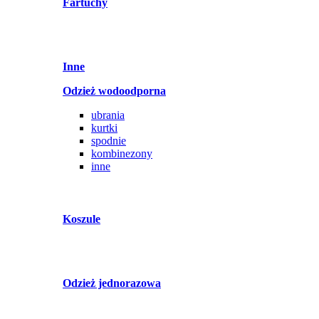
Fartuchy
Inne
Odzież wodoodporna
ubrania
kurtki
spodnie
kombinezony
inne
Koszule
Odzież jednorazowa