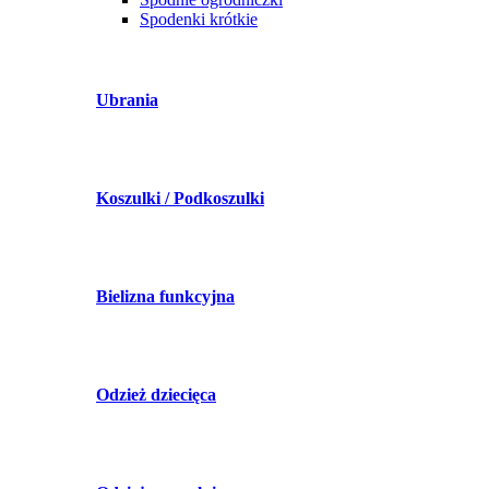
Spodenki krótkie
Ubrania
Koszulki / Podkoszulki
Bielizna funkcyjna
Odzież dziecięca