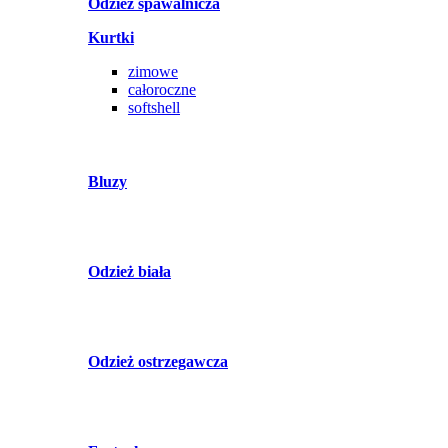
Odzież spawalnicza
Kurtki
zimowe
całoroczne
softshell
Bluzy
Odzież biała
Odzież ostrzegawcza