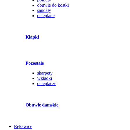
obuwie do kostki
sandały
ocieplane
Klapki
Pozostałe
skarpety
wkładki
ocieplacze
Obuwie damskie
Rękawice