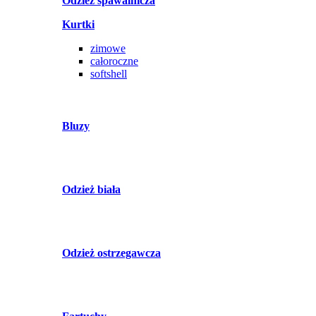
Odzież spawalnicza
Kurtki
zimowe
całoroczne
softshell
Bluzy
Odzież biała
Odzież ostrzegawcza