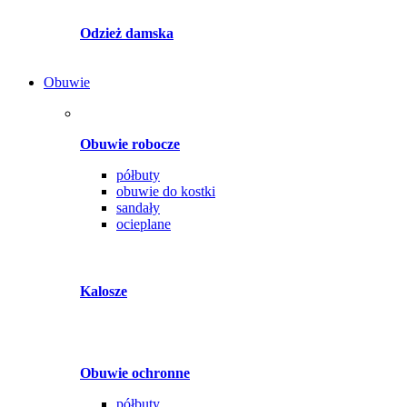
Odzież damska
Obuwie
Obuwie robocze
półbuty
obuwie do kostki
sandały
ocieplane
Kalosze
Obuwie ochronne
półbuty