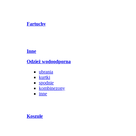
Fartuchy
Inne
Odzież wodoodporna
ubrania
kurtki
spodnie
kombinezony
inne
Koszule