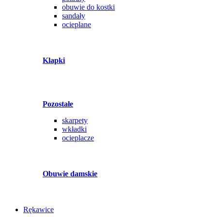
obuwie do kostki
sandały
ocieplane
Klapki
Pozostałe
skarpety
wkładki
ocieplacze
Obuwie damskie
Rękawice