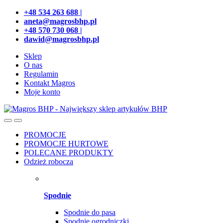
Przejdź
Przeskocz
+48 534 263 688 |
do
do
aneta@magrosbhp.pl
nawigacji
treści
+48 570 730 068 |
dawid@magrosbhp.pl
Sklep
O nas
Regulamin
Kontakt Magros
Moje konto
PROMOCJE
PROMOCJE HURTOWE
POLECANE PRODUKTY
Odzież robocza
Spodnie
Spodnie do pasa
Spodnie ogrodniczki