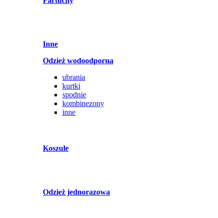
Fartuchy
Inne
Odzież wodoodporna
ubrania
kurtki
spodnie
kombinezony
inne
Koszule
Odzież jednorazowa