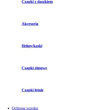
Czapki z daszkiem
Akcesoria
Hełmy/kaski
Czapki zimowe
Czapki letnie
Ochrona wzroku