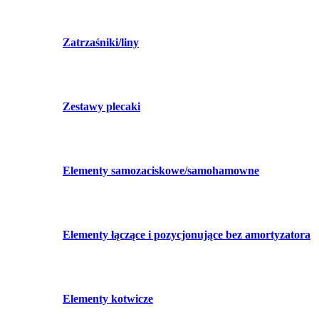
Zatrzaśniki/liny
Zestawy plecaki
Elementy samozaciskowe/samohamowne
Elementy łączące i pozycjonujące bez amortyzatora
Elementy kotwicze