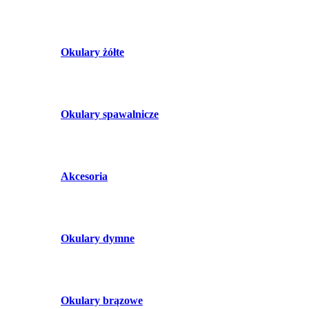
Okulary żółte
Okulary spawalnicze
Akcesoria
Okulary dymne
Okulary brązowe