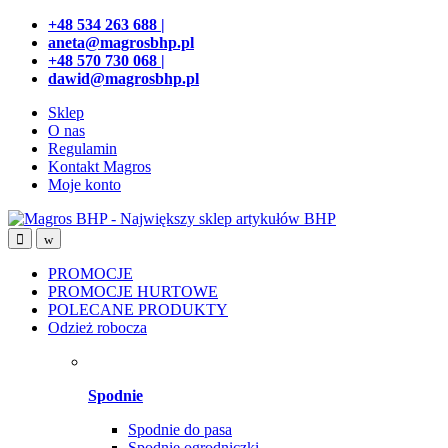
Przejdź
Przeskocz
+48 534 263 688 |
do
do
aneta@magrosbhp.pl
nawigacji
treści
+48 570 730 068 |
dawid@magrosbhp.pl
Sklep
O nas
Regulamin
Kontakt Magros
Moje konto
PROMOCJE
PROMOCJE HURTOWE
POLECANE PRODUKTY
Odzież robocza
Spodnie
Spodnie do pasa
Spodnie ogrodniczki