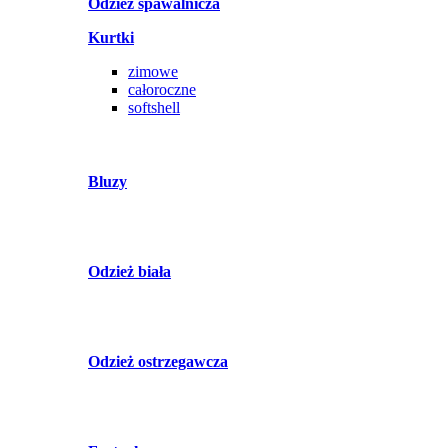
Odzież spawalnicza
Kurtki
zimowe
całoroczne
softshell
Bluzy
Odzież biała
Odzież ostrzegawcza