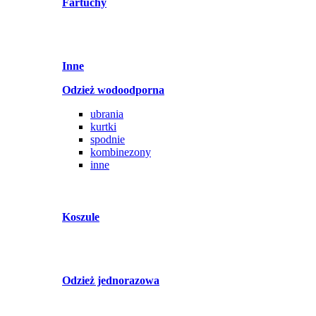
Fartuchy
Inne
Odzież wodoodporna
ubrania
kurtki
spodnie
kombinezony
inne
Koszule
Odzież jednorazowa