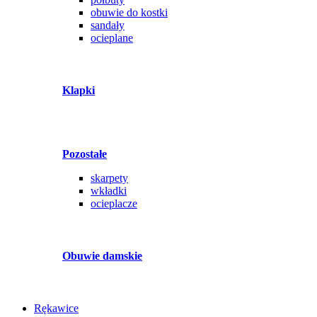
obuwie do kostki
sandały
ocieplane
Klapki
Pozostałe
skarpety
wkładki
ocieplacze
Obuwie damskie
Rękawice