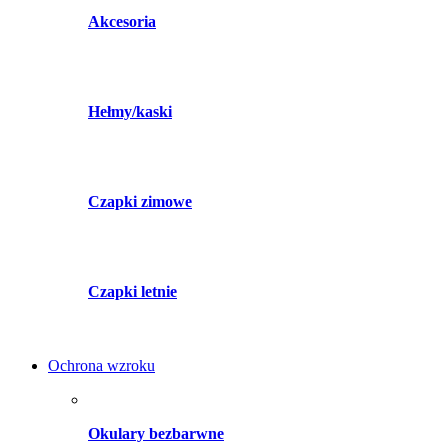
Akcesoria
Hełmy/kaski
Czapki zimowe
Czapki letnie
Ochrona wzroku
Okulary bezbarwne