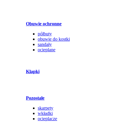
Obuwie ochronne
półbuty
obuwie do kostki
sandały
ocieplane
Klapki
Pozostałe
skarpety
wkładki
ocieplacze