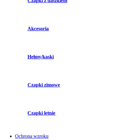
Czapki z daszkiem
Akcesoria
Hełmy/kaski
Czapki zimowe
Czapki letnie
Ochrona wzroku