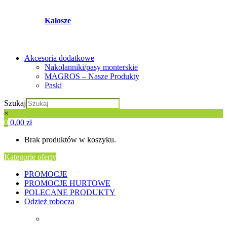
Kalosze
Akcesoria dodatkowe
Nakolanniki/pasy monterskie
MAGROS – Nasze Produkty
Paski
Szukaj
×
0
0,00
zł
Brak produktów w koszyku.
Kategorie oferty
PROMOCJE
PROMOCJE HURTOWE
POLECANE PRODUKTY
Odzież robocza