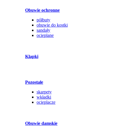
Obuwie ochronne
półbuty
obuwie do kostki
sandały
ocieplane
Klapki
Pozostałe
skarpety
wkładki
ocieplacze
Obuwie damskie