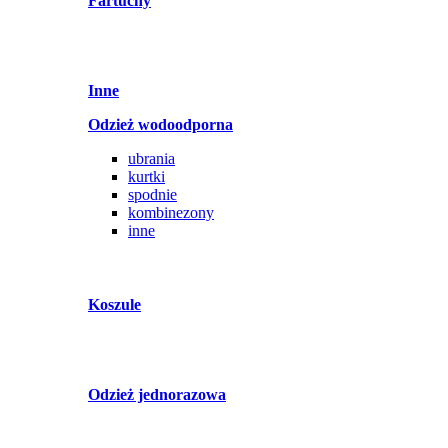
Fartuchy
Inne
Odzież wodoodporna
ubrania
kurtki
spodnie
kombinezony
inne
Koszule
Odzież jednorazowa