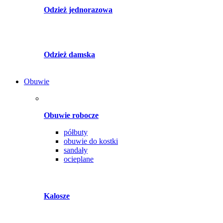
Odzież jednorazowa
Odzież damska
Obuwie
Obuwie robocze
półbuty
obuwie do kostki
sandały
ocieplane
Kalosze