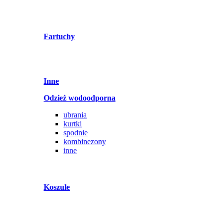
Fartuchy
Inne
Odzież wodoodporna
ubrania
kurtki
spodnie
kombinezony
inne
Koszule