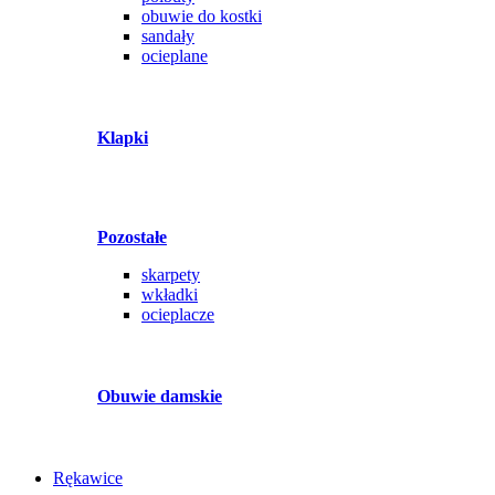
obuwie do kostki
sandały
ocieplane
Klapki
Pozostałe
skarpety
wkładki
ocieplacze
Obuwie damskie
Rękawice