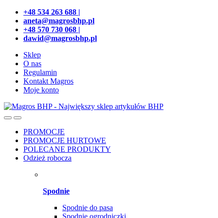
Przejdź
Przeskocz
+48 534 263 688 |
do
do
aneta@magrosbhp.pl
nawigacji
treści
+48 570 730 068 |
dawid@magrosbhp.pl
Sklep
O nas
Regulamin
Kontakt Magros
Moje konto
PROMOCJE
PROMOCJE HURTOWE
POLECANE PRODUKTY
Odzież robocza
Spodnie
Spodnie do pasa
Spodnie ogrodniczki