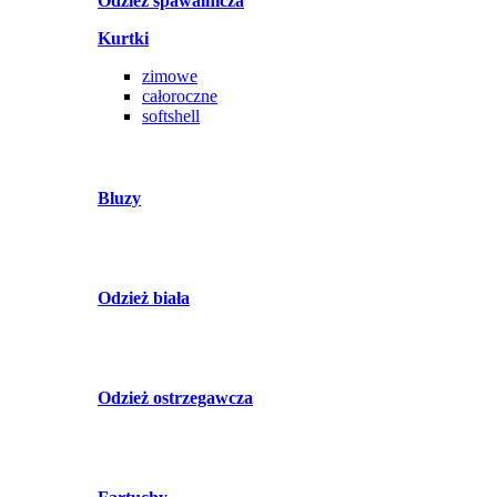
Odzież spawalnicza
Kurtki
zimowe
całoroczne
softshell
Bluzy
Odzież biała
Odzież ostrzegawcza