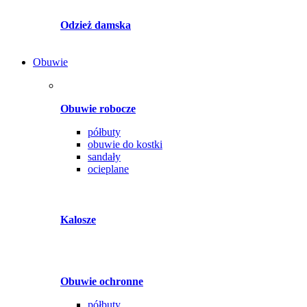
Odzież damska
Obuwie
Obuwie robocze
półbuty
obuwie do kostki
sandały
ocieplane
Kalosze
Obuwie ochronne
półbuty