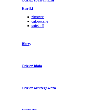
Odzież spawalnicza
Kurtki
zimowe
całoroczne
softshell
Bluzy
Odzież biała
Odzież ostrzegawcza