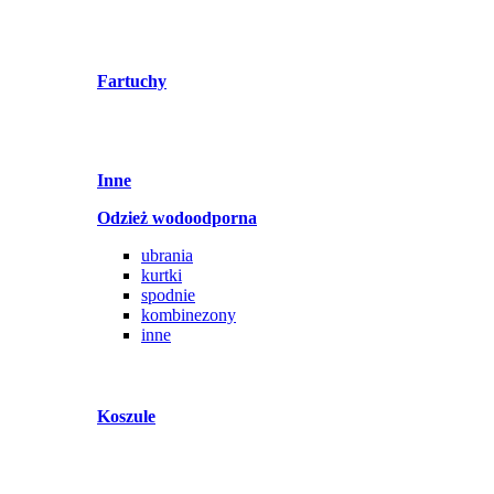
Fartuchy
Inne
Odzież wodoodporna
ubrania
kurtki
spodnie
kombinezony
inne
Koszule