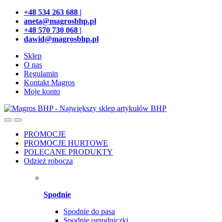
Przejdź
Przeskocz
+48 534 263 688 |
do
do
aneta@magrosbhp.pl
nawigacji
treści
+48 570 730 068 |
dawid@magrosbhp.pl
Sklep
O nas
Regulamin
Kontakt Magros
Moje konto
PROMOCJE
PROMOCJE HURTOWE
POLECANE PRODUKTY
Odzież robocza
Spodnie
Spodnie do pasa
Spodnie ogrodniczki