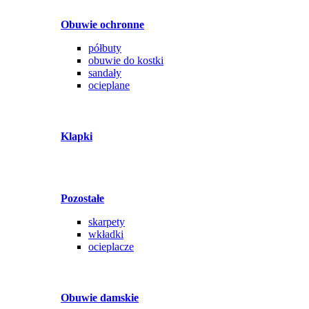
Obuwie ochronne
półbuty
obuwie do kostki
sandały
ocieplane
Klapki
Pozostałe
skarpety
wkładki
ocieplacze
Obuwie damskie