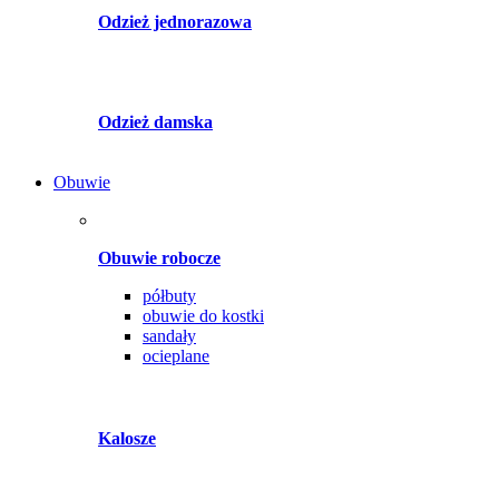
Odzież jednorazowa
Odzież damska
Obuwie
Obuwie robocze
półbuty
obuwie do kostki
sandały
ocieplane
Kalosze