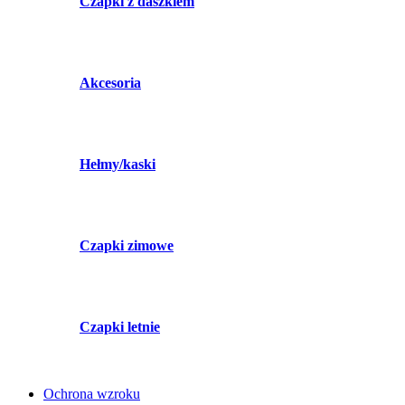
Czapki z daszkiem
Akcesoria
Hełmy/kaski
Czapki zimowe
Czapki letnie
Ochrona wzroku