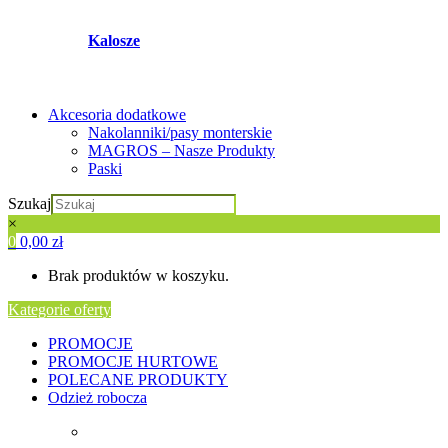
Kalosze
Akcesoria dodatkowe
Nakolanniki/pasy monterskie
MAGROS – Nasze Produkty
Paski
Szukaj
×
0
0,00
zł
Brak produktów w koszyku.
Kategorie oferty
PROMOCJE
PROMOCJE HURTOWE
POLECANE PRODUKTY
Odzież robocza