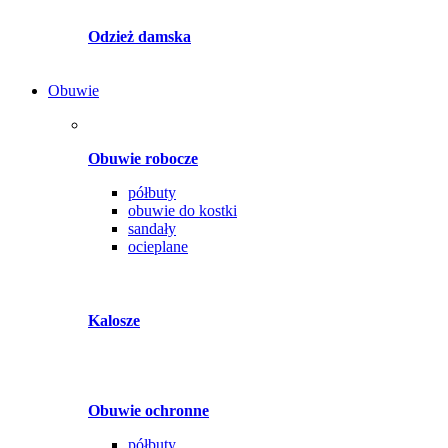
Odzież damska
Obuwie
Obuwie robocze
półbuty
obuwie do kostki
sandały
ocieplane
Kalosze
Obuwie ochronne
półbuty