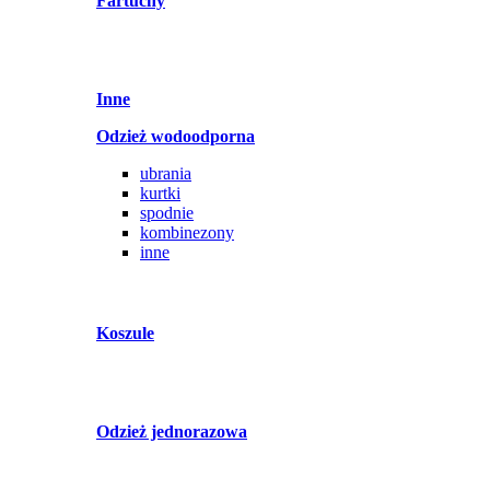
Fartuchy
Inne
Odzież wodoodporna
ubrania
kurtki
spodnie
kombinezony
inne
Koszule
Odzież jednorazowa