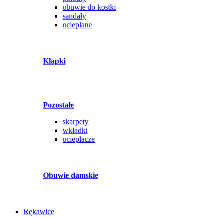
obuwie do kostki
sandały
ocieplane
Klapki
Pozostałe
skarpety
wkładki
ocieplacze
Obuwie damskie
Rękawice