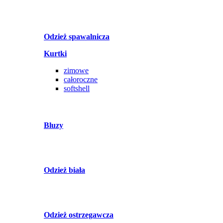
Odzież spawalnicza
Kurtki
zimowe
całoroczne
softshell
Bluzy
Odzież biała
Odzież ostrzegawcza