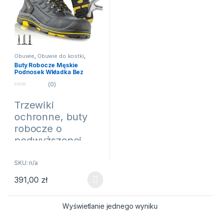
Obuwie
,
Obuwie do kostki
,
Obuwie do kostki
,
Obuwie
Buty Robocze Męskie
ochronne
,
Obuwie robocze
Podnosek Wkładka Bez
Metalu BHP VM FOOTWEAR
(0)
DORTMUND S7L FO HRO SR
ESD 41-47
0
n
Trzewiki
a
5
ochronne, buty
robocze o
podwyższonej
wodoodporności z
podnoskiem
SKU: n/a
kompozytowym i
391,00
zł
Ten produkt ma wiele wariantów. Opcje można wybrać na stroni
elastyczną
wkładką
Wyświetlanie jednego wyniku
kevlarową. Skóra