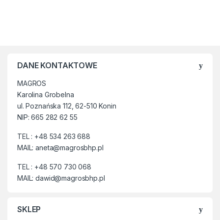
hydrofobowa z
MEMBRANĄ
FREE-TEX® VM
FOOTWEAR
DORTMUND S7L
FO HRO SR ESD
DANE KONTAKTOWE
✔
Trzewiki ochronne
MAGROS
bezpieczne VM Dortmund S3
Karolina Grobelna
HRO SRC z
podnoskiem
ul. Poznańska 112, 62-510 Konin
kompozytowym
200J.
NIP: 665 282 62 55
✔
Wkładka
antyprzebiciowa
w podeszwie
chroni przed
TEL : +48 534 263 688
nadepnięciem na np: gwóźdź.
MAIL: aneta@magrosbhp.pl
✔
Wykonane z gładkiej skóry
TEL : +48 570 730 068
bydlęcej.
MAIL: dawid@magrosbhp.pl
✔
NON-METALIC
–
przechodząc przez bramki
SKLEP
bezpieczeństwa
nie
powodują sygnału