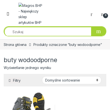
Przejdź do nawigacji
Przeskocz do treści
0
Strona główna
Produkty oznaczone “buty wodoodporne”
buty wodoodporne
Wyświetlanie jednego wyniku
Filtry