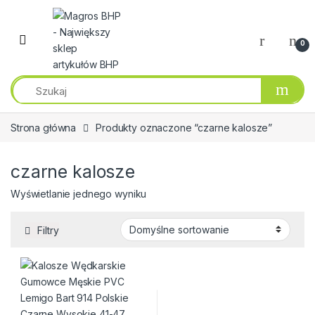
Przejdź do nawigacji
Przeskocz do treści
0
Strona główna
Produkty oznaczone “czarne kalosze”
czarne kalosze
Wyświetlanie jednego wyniku
Filtry