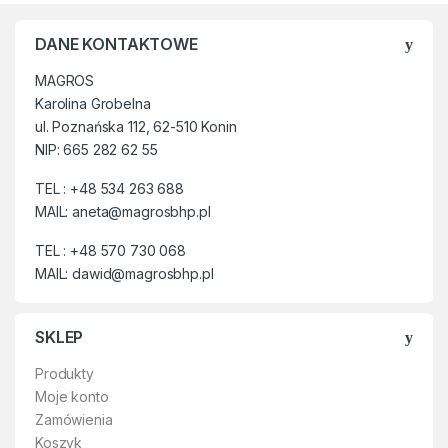
Wysokość buta 40 cm.
Doskonale sprawdzą się
DANE KONTAKTOWE
podczas pracy na działce,
gospodarstwie domowym.
MAGROS
Idealne na spacery do lasu
Karolina Grobelna
oraz grzyby.
ul. Poznańska 112, 62-510 Konin
Wykonane z wysokiej jakości
NIP: 665 282 62 55
tworzywa PCV z Atestem/
Świadectwem Jakości
TEL : +48 534 263 688
Zdrowotnej PZH.
MAIL: aneta@magrosbhp.pl
TEL : +48 570 730 068
MAIL: dawid@magrosbhp.pl
SKLEP
Produkty
Moje konto
Zamówienia
Koszyk