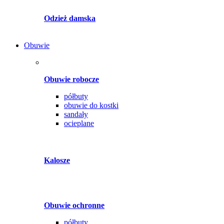
Odzież damska
Obuwie
Obuwie robocze
półbuty
obuwie do kostki
sandały
ocieplane
Kalosze
Obuwie ochronne
półbuty