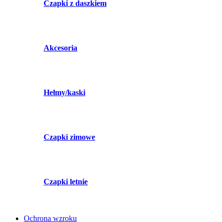
Czapki z daszkiem
Akcesoria
Hełmy/kaski
Czapki zimowe
Czapki letnie
Ochrona wzroku