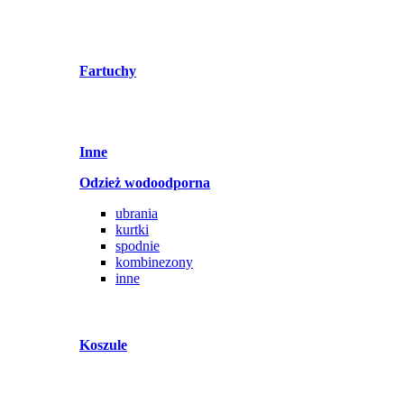
Fartuchy
Inne
Odzież wodoodporna
ubrania
kurtki
spodnie
kombinezony
inne
Koszule