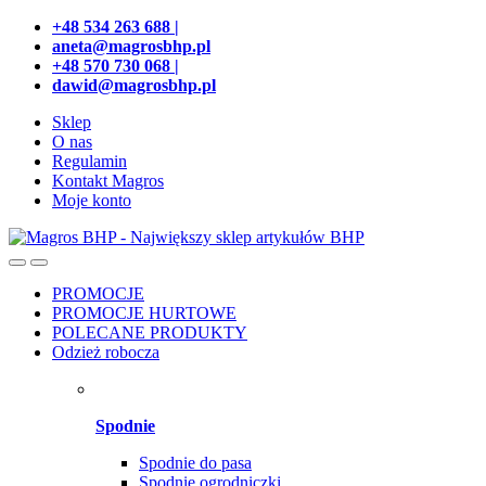
Przejdź
Przeskocz
+48 534 263 688 |
do
do
aneta@magrosbhp.pl
nawigacji
treści
+48 570 730 068 |
dawid@magrosbhp.pl
Sklep
O nas
Regulamin
Kontakt Magros
Moje konto
PROMOCJE
PROMOCJE HURTOWE
POLECANE PRODUKTY
Odzież robocza
Spodnie
Spodnie do pasa
Spodnie ogrodniczki