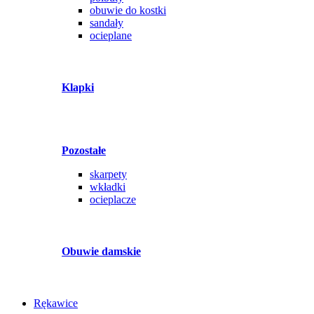
obuwie do kostki
sandały
ocieplane
Klapki
Pozostałe
skarpety
wkładki
ocieplacze
Obuwie damskie
Rękawice