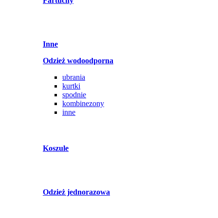
Fartuchy
Inne
Odzież wodoodporna
ubrania
kurtki
spodnie
kombinezony
inne
Koszule
Odzież jednorazowa