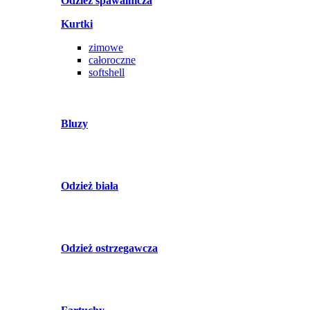
Odzież spawalnicza
Kurtki
zimowe
całoroczne
softshell
Bluzy
Odzież biała
Odzież ostrzegawcza