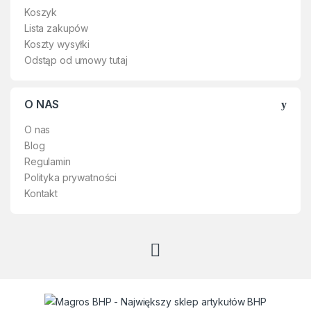
Koszyk
okularami ochronnymi.
Lista zakupów
Łączy w sobie zalety
Koszty wysyłki
filtrującego materiału
Odstąp od umowy tutaj
elektretowego 3M z
technologią filtracyjną.
O NAS
Produkt spełnia wymagania
normy EN 149:2001
O nas
Cena za 1 sztukę.
Blog
Regulamin
Polityka prywatności
Kontakt