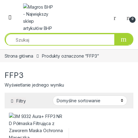
Przejdź do nawigacji
Przeskocz do treści
0
Strona główna
Produkty oznaczone “FFP3”
FFP3
Wyświetlanie jednego wyniku
Filtry