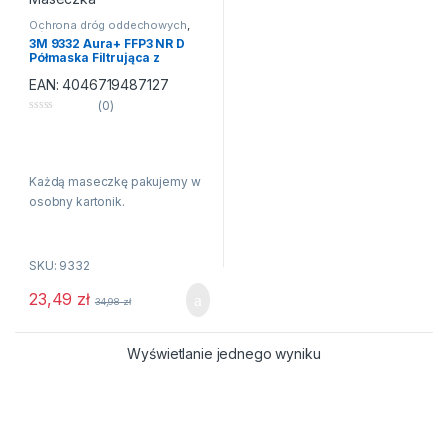
Ochrona dróg oddechowych
,
Półmaski przeciwpyłowe
3M 9332 Aura+ FFP3 NR D
Półmaska Filtrująca z
Zaworem Maska Ochronna
EAN:
4046719487127
Maseczka
(0)
0
n
a
5
Każdą maseczkę pakujemy w
osobny kartonik.
Cena za 1sztukę maseczki.
SKU: 9332
Półmaska filtrująca 3M Aura
9332+ zapewnia komfort i styl
23,49
zł
34,98
zł
bez utraty wydajności.
Dzięki wykorzystaniu
Wyświetlanie jednego wyniku
innowacyjnych technologii i
materiałów półmaska ułatwia
oddychanie przez całą zmianę,
jest kompatybilna z innymi