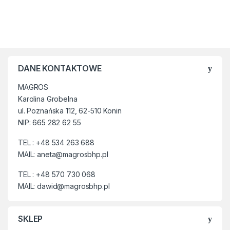
dostępne rozmiary kalosza:
40, 41, 42, 43, 44, 45, 46, 47
Okres Oczekiwania na
Produkt to 3-4 tygodnie.
Możliwość wybrania koloru
góry kombinezonu:
DANE KONTAKTOWE
Fluo Pomarańcz
Fluo Żółty
MAGROS
Karolina Grobelna
Istnieje możliwość zrobienia
dodatkowo pasków
ul. Poznańska 112, 62-510 Konin
odblaskowych jak w modelu
NIP: 665 282 62 55
504/A widocznym na
poniższych zdjęciach:
TEL : +48 534 263 688
MAIL: aneta@magrosbhp.pl
TEL : +48 570 730 068
MAIL: dawid@magrosbhp.pl
SKLEP