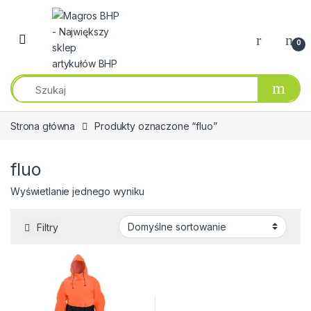
Przejdź do nawigacji
Przeskocz do treści
0
Strona główna
Produkty oznaczone “fluo”
fluo
Wyświetlanie jednego wyniku
Filtry