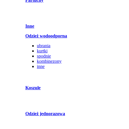
Fartuchy
Inne
Odzież wodoodporna
ubrania
kurtki
spodnie
kombinezony
inne
Koszule
Odzież jednorazowa