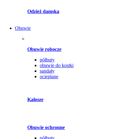
Odzież damska
Obuwie
Obuwie robocze
półbuty
obuwie do kostki
sandały
ocieplane
Kalosze
Obuwie ochronne
półbuty