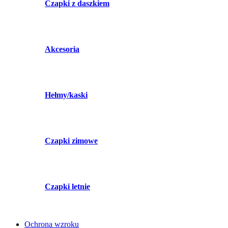
Czapki z daszkiem
Akcesoria
Hełmy/kaski
Czapki zimowe
Czapki letnie
Ochrona wzroku