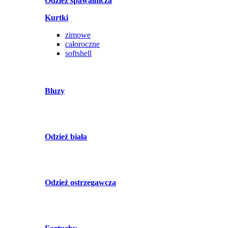
Odzież spawalnicza
Kurtki
zimowe
całoroczne
softshell
Bluzy
Odzież biała
Odzież ostrzegawcza