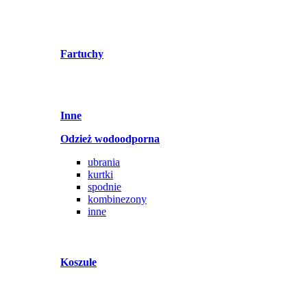
Fartuchy
Inne
Odzież wodoodporna
ubrania
kurtki
spodnie
kombinezony
inne
Koszule