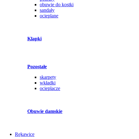
obuwie do kostki
sandały
ocieplane
Klapki
Pozostałe
skarpety
wkładki
ocieplacze
Obuwie damskie
Rękawice