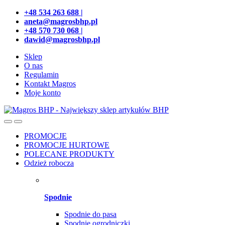
Przejdź
Przeskocz
+48 534 263 688 |
do
do
aneta@magrosbhp.pl
nawigacji
treści
+48 570 730 068 |
dawid@magrosbhp.pl
Sklep
O nas
Regulamin
Kontakt Magros
Moje konto
PROMOCJE
PROMOCJE HURTOWE
POLECANE PRODUKTY
Odzież robocza
Spodnie
Spodnie do pasa
Spodnie ogrodniczki