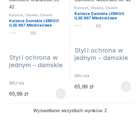
Kalosze
,
Obuwie
,
Obuwie
damskie
Kalosze Damskie LEMIGO
Kalosze
,
Obuwie
,
Obuwie
ILSE 967 Młodzieżowe
damskie
Kalosze Damskie LEMIGO
Eleganckie Gumiaki Polskie
ILSE 967 Młodzieżowe
(0)
Gumowce Niebieskie 36-42
Eleganckie Gumiaki Polskie
0
(0)
Gumowce Granatowe 36-42
n
0
a
n
5
a
Styl i ochrona w
5
Styl i ochrona w
jednym – damskie
jednym – damskie
Polskie kalosze w
Polskie kalosze w
eleganckim
SKU: n/a
eleganckim
niebieskim
SKU: n/a
65,99
zł
granatowym
kolorze.
Ten produkt ma wiele wariantów
65,99
zł
kolorze.
Ten produkt ma wiele wariantów. Opcje można wybrać na stroni
↔
Postaw na jakość i modny
wygląd, nawet gdy za oknem
↔
Postaw na jakość i modny
leje jak z cebra.
Wyświetlanie wszystkich wyników: 2
wygląd, nawet gdy za oknem
leje jak z cebra.
↔
Te polskie kalosze to
idealne połączenie solidnego
↔
Te polskie kalosze to
wykonania z kobiecym stylem
idealne połączenie solidnego
– stworzone z myślą o