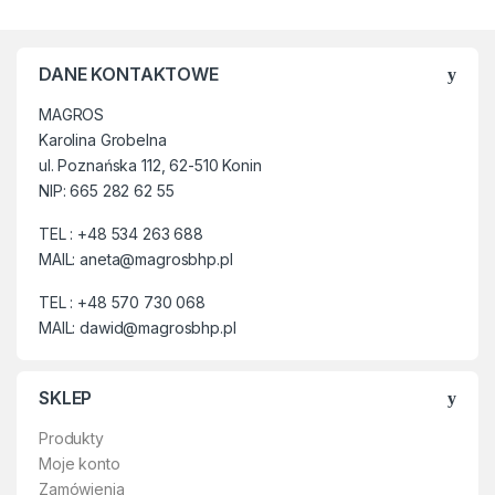
wykonania z kobiecym stylem
deszczowych dniach, byś
– stworzone z myślą o
mogła czuć się komfortowo i
deszczowych dniach, byś
wyglądać świetnie.
mogła czuć się komfortowo i
DANE KONTAKTOWE
wyglądać świetnie.
MAGROS
Karolina Grobelna
ul. Poznańska 112, 62-510 Konin
NIP: 665 282 62 55
TEL : +48 534 263 688
MAIL: aneta@magrosbhp.pl
TEL : +48 570 730 068
MAIL: dawid@magrosbhp.pl
SKLEP
Produkty
Moje konto
Zamówienia