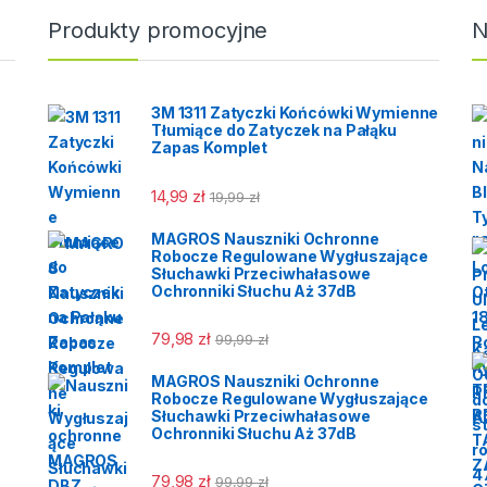
onizowaną normą:PN-
Produkty promocyjne
N
O 20347:2012-Środki
y indywidualnej.
e zawodowe.
3M 1311 Zatyczki Końcówki Wymienne
Tłumiące do Zatyczek na Pałąku
Zapas Komplet
14,99
zł
19,99
zł
MAGROS Nauszniki Ochronne
Robocze Regulowane Wygłuszające
Słuchawki Przeciwhałasowe
Ochronniki Słuchu Aż 37dB
79,98
zł
99,99
zł
MAGROS Nauszniki Ochronne
Robocze Regulowane Wygłuszające
Słuchawki Przeciwhałasowe
Ochronniki Słuchu Aż 37dB
79,98
zł
99,99
zł