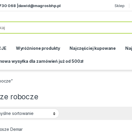
730 068 |
dawid@magrosbhp.pl
Sklep
CJE
Wyróżnione produkty
Najczęściej kupowane
Naj
owa wysyłka dla zamówień już od 500zł
bocze”
sze robocze