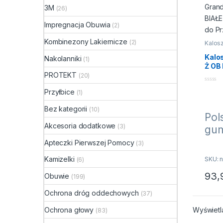
3M
(26)
Impregnacja Obuwia
(2)
Kombinezony Lakiernicze
(2)
Kalos
Kalo
Nakolanniki
(1)
Ż OB
Robo
PROTEKT
(20)
Prze
0
Przyłbice
(1)
n
a
5
Bez kategorii
(10)
Pol
Akcesoria dodatkowe
(3)
gu
rob
Apteczki Pierwszej Pomocy
(3)
och
Kamizelki
SKU: n
(6)
prz
93,
Obuwie
(199)
sp
Ten p
Dem
Ochrona dróg oddechowych
(37)
Ż O
Ochrona głowy
Wyświetl
(83)
bia