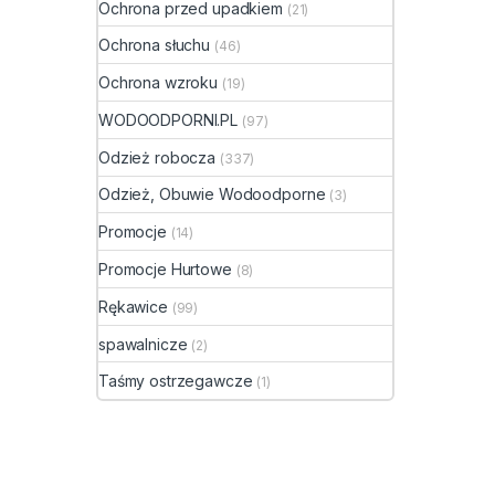
Ochrona przed upadkiem
(21)
Chara
Ochrona słuchu
(46)
wi
PC
Ochrona wzroku
(19)
po
WODOODPORNI.PL
(97)
pol
wy
Odzież robocza
(337)
wy
po
Odzież, Obuwie Wodoodporne
(3)
tł
Promocje
(14)
SR
poś
Promocje Hurtowe
(8)
sta
be
Rękawice
(99)
łat
spawalnicze
(2)
wzó
kol
Taśmy ostrzegawcze
(1)
now
par
Środki
katego
wyżej