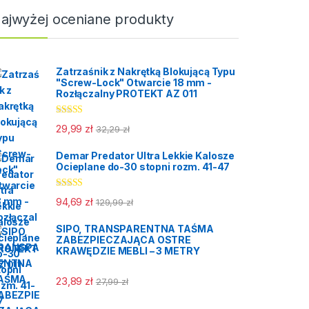
ajwyżej oceniane produkty
Zatrzaśnik z Nakrętką Blokującą Typu
"Screw-Lock" Otwarcie 18 mm -
Rozłączalny PROTEKT AZ 011
Oceniono
29,99
zł
32,29
zł
5.00
na 5
Demar Predator Ultra Lekkie Kalosze
Ocieplane do-30 stopni rozm. 41-47
Oceniono
94,69
zł
129,99
zł
5.00
na 5
SIPO, TRANSPARENTNA TAŚMA
ZABEZPIECZAJĄCA OSTRE
KRAWĘDZIE MEBLI – 3 METRY
23,89
zł
27,99
zł