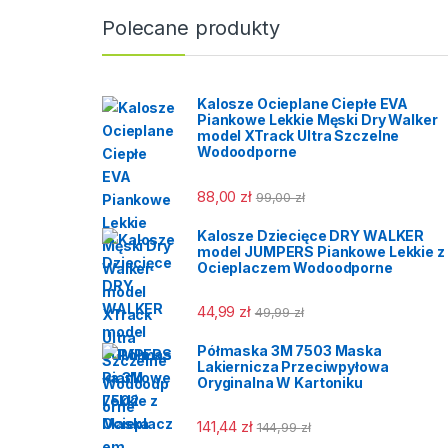
zharm
Polecane produkty
EN IS
ochron
Obuwi
Kalosze Ocieplane Ciepłe EVA
Piankowe Lekkie Męski Dry Walker
model XTrack Ultra Szczelne
Wodoodporne
88,00
zł
99,00
zł
Kalosze Dziecięce DRY WALKER
model JUMPERS Piankowe Lekkie z
Ocieplaczem Wodoodporne
44,99
zł
49,99
zł
Półmaska 3M 7503 Maska
Lakiernicza Przeciwpyłowa
Oryginalna W Kartoniku
141,44
zł
144,99
zł