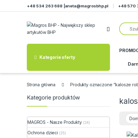
Przejdź do nawigacji
Przeskocz do treści
+48 534 263 688 |
aneta@magrosbhp.pl
+48 570 
PROMO
Kategorie oferty
Darm
Strona główna
Produkty oznaczone “kalosze ro
Kategorie produktów
kalo
MAGROS - Nasze Produkty
(24)
Ochrona dzieci
(25)