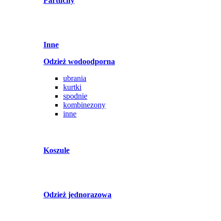
Fartuchy
Inne
Odzież wodoodporna
ubrania
kurtki
spodnie
kombinezony
inne
Koszule
Odzież jednorazowa