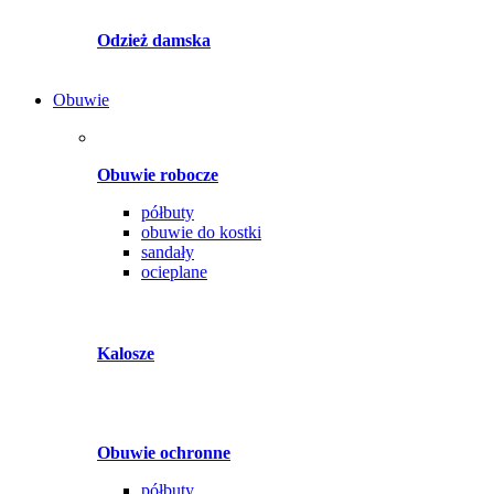
Odzież damska
Obuwie
Obuwie robocze
półbuty
obuwie do kostki
sandały
ocieplane
Kalosze
Obuwie ochronne
półbuty