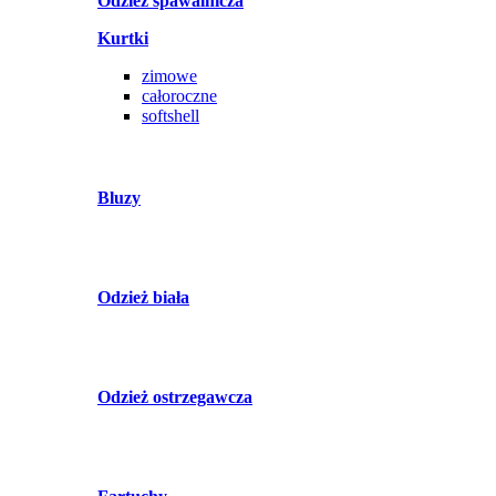
Odzież spawalnicza
Kurtki
zimowe
całoroczne
softshell
Bluzy
Odzież biała
Odzież ostrzegawcza