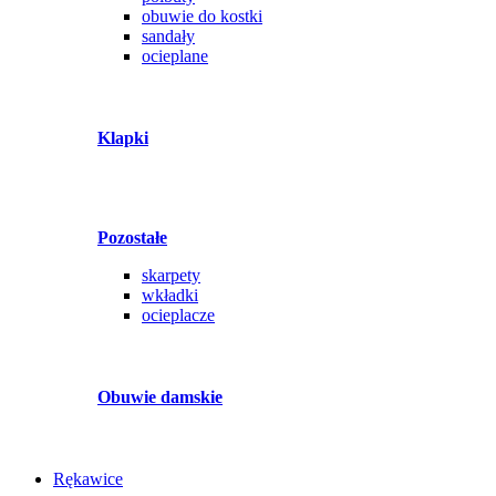
obuwie do kostki
sandały
ocieplane
Klapki
Pozostałe
skarpety
wkładki
ocieplacze
Obuwie damskie
Rękawice