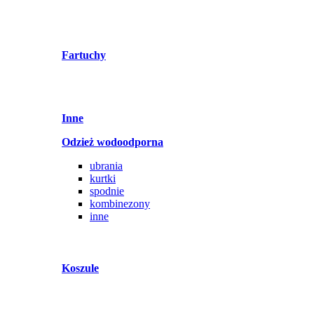
Fartuchy
Inne
Odzież wodoodporna
ubrania
kurtki
spodnie
kombinezony
inne
Koszule