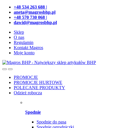
Przejdź
Przeskocz
+48 534 263 688 |
do
do
aneta@magrosbhp.pl
nawigacji
treści
+48 570 730 068 |
dawid@magrosbhp.pl
Sklep
O nas
Regulamin
Kontakt Magros
Moje konto
PROMOCJE
PROMOCJE HURTOWE
POLECANE PRODUKTY
Odzież robocza
Spodnie
Spodnie do pasa
Spodnie ogrodniczki