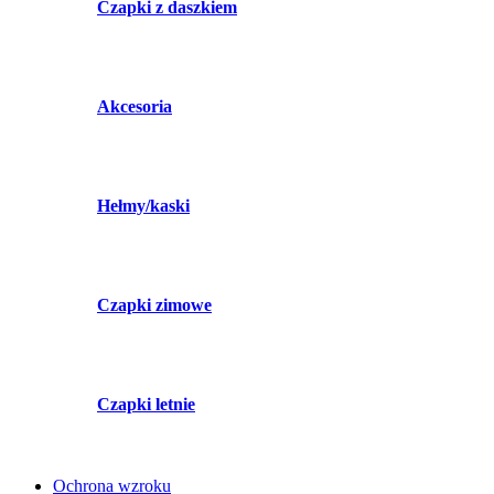
Czapki z daszkiem
Akcesoria
Hełmy/kaski
Czapki zimowe
Czapki letnie
Ochrona wzroku