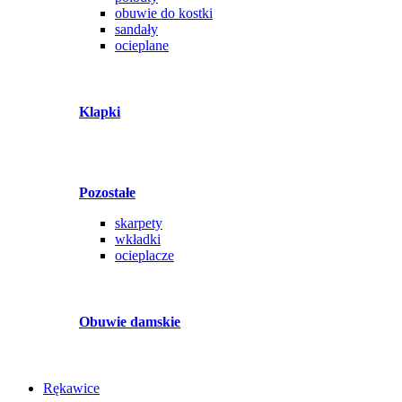
obuwie do kostki
sandały
ocieplane
Klapki
Pozostałe
skarpety
wkładki
ocieplacze
Obuwie damskie
Rękawice