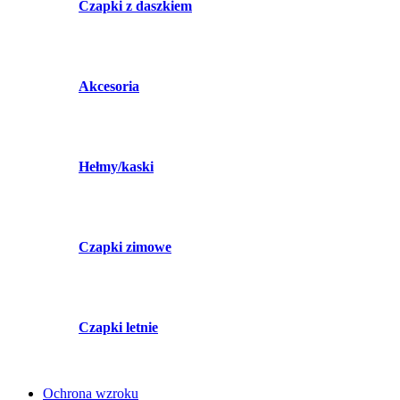
Czapki z daszkiem
Akcesoria
Hełmy/kaski
Czapki zimowe
Czapki letnie
Ochrona wzroku