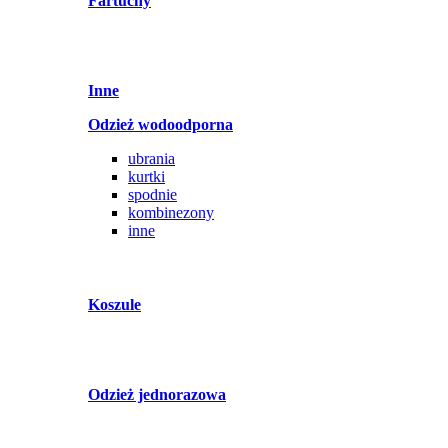
Fartuchy
Inne
Odzież wodoodporna
ubrania
kurtki
spodnie
kombinezony
inne
Koszule
Odzież jednorazowa