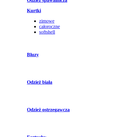
Odzież spawalnicza
Kurtki
zimowe
całoroczne
softshell
Bluzy
Odzież biała
Odzież ostrzegawcza