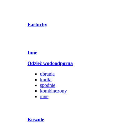
Fartuchy
Inne
Odzież wodoodporna
ubrania
kurtki
spodnie
kombinezony
inne
Koszule