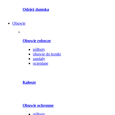
Odzież damska
Obuwie
Obuwie robocze
półbuty
obuwie do kostki
sandały
ocieplane
Kalosze
Obuwie ochronne
półbuty