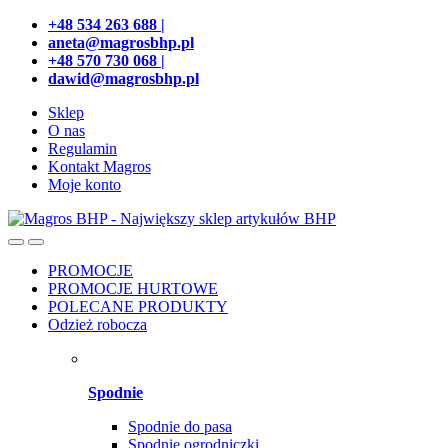
Przejdź
Przeskocz
+48 534 263 688 |
do
do
aneta@magrosbhp.pl
nawigacji
treści
+48 570 730 068 |
dawid@magrosbhp.pl
Sklep
O nas
Regulamin
Kontakt Magros
Moje konto
PROMOCJE
PROMOCJE HURTOWE
POLECANE PRODUKTY
Odzież robocza
Spodnie
Spodnie do pasa
Spodnie ogrodniczki