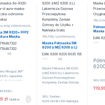
3M
,
Och
oddech
na dróg oddechowych
,
przeciw
Półma
ski przeciwpyłowe
Maska 
a 3M 9320+ FFP2
Przeci
 Aura Maska
3M
,
Filtry i pochłaniacze
,
EAN:
6
Orygin
Ochrona dróg oddechowych
,
czka Ochronna
Półmaski przeciwgazowe
,
Maska Półmaska 3M
719487332
ska Filtrująca
Półmaski przeciwpyłowe
0
6200 (r.M)| 6300 (r.L)
719487332
ciwpyłowa
n
Lakiernicza Gazowa
a
(0)
EAN:
6300 6200 6035 105
5
Przeciwpyłowa
(0)
Półm
Kompletny Zestaw
0
Gotowy do Użytku +
6200
n
Naklejka Gratis
Maska Półmaska 3M 6200
a
Laki
ka filtrująca 3M™
5
(r.M)| 6300 (r.L) Lakiernicza
 9320+ zapewnia
Prze
Gazowa Przeciwpyłowa
SKU: 62
t i styl bez utraty
Kompletny Zestaw Gotowy
Oryg
ości. Dzięki
119,
do Użytku + Naklejka Gratis
Kart
zystaniu
3M 9320+
cyjnych technologii i
SKU: Zestaw:
Półmaska
99
zł
13,88
zł
ałów półmaska ułatwia
6200+6035+105+Naklejka
6200 je
hanie przez całą