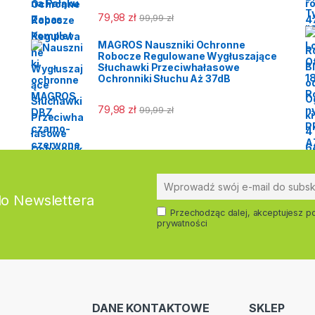
79,98
zł
99,99
zł
MAGROS Nauszniki Ochronne
Robocze Regulowane Wygłuszające
Słuchawki Przeciwhałasowe
Ochronniki Słuchu Aż 37dB
79,98
zł
99,99
zł
do Newslettera
Przechodząc dalej, akceptujesz po
prywatności
DANE KONTAKTOWE
SKLEP