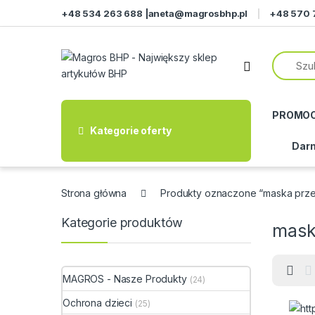
Przejdź do nawigacji
Przeskocz do treści
+48 534 263 688 |
aneta@magrosbhp.pl
+48 570 
PROMO
Kategorie oferty
Darm
Strona główna
Produkty oznaczone “maska prz
Kategorie produktów
mask
MAGROS - Nasze Produkty
(24)
Ochrona dzieci
(25)