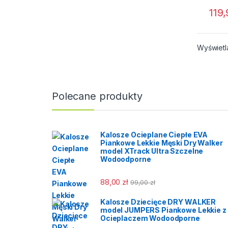
Ory
Zasto
119
techno
Kar
niski
Półmas
która
6300 
łączy 
Wyświetl
wielok
mater
zosta
z tech
specja
Zapew
system
widzen
bagne
Polecane produkty
Cena z
umożl
niej s
Orygi
lekki
Polski
eleme
Kalosze Ocieplane Ciepłe EVA
Piankowe Lekkie Męski Dry Walker
oczys
model XTrack Ultra Szczelne
zadan
Wodoodporne
ochro
różneg
88,00
zł
99,00
zł
parami
dosto
Kalosze Dziecięce DRY WALKER
zależn
model JUMPERS Piankowe Lekkie z
indywi
Ocieplaczem Wodoodporne