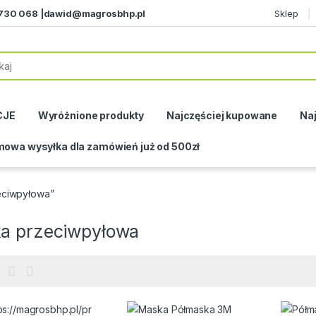
730 068 |
dawid@magrosbhp.pl
Sklep
CJE
Wyróżnione produkty
Najczęściej kupowane
Naj
owa wysyłka dla zamówień już od 500zł
eciwpyłowa”
a przeciwpyłowa