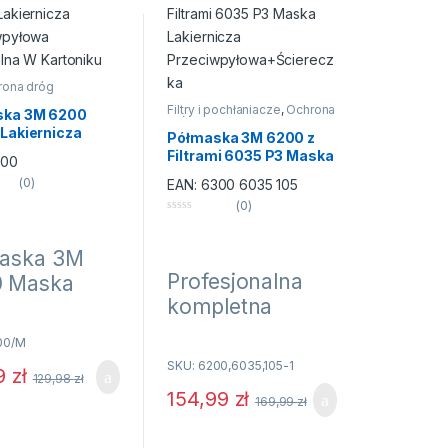
rona dróg
owych
,
Półmaski
Filtry i pochłaniacze
,
Ochrona
pyłowe
ska 3M 6200
dróg oddechowych
,
Lakiernicza
Półmaski przeciwpyłowe
Półmaska 3M 6200 z
wpyłowa
Filtrami 6035 P3 Maska
200
alna W Kartoniku
Lakiernicza
(0)
EAN:
6300 6035 105
Przeciwpyłowa+Ściere
(0)
czka
0
n
a
aska 3M
5
Profesjonalna
 Maska
kompletna
ernicza
półmaska
ciwpyłowa
00/M
lakiernicza
inalna W
SKU: 6200,6035,105-1
99
zł
przeciwpyłowa
129,98
zł
oniku
154,99
zł
169,99
zł
gazowa 3M
 firmy 3M – typu
6200 (M-średni)
st maską