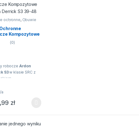
e ochronne
,
Obuwie
ze
,
Półbuty
,
Półbuty
 Ochronne
cze Kompozytowe
n Derrick S3 39-48
(0)
ty robocze
Ardon
ck S3
w klasie SRC z
skiem
zytowym i kevlarową
rzebiciową w
/a
zwie, wodoodporne
,99
zł
zenie ( nie są
rodukt ma wiele wariantów. Opcje można wybrać na stronie produktu
naczone do stania w
e). Nowoczesna,
wa stylistyka.
anie jednego wyniku
ane z wysokiej jakości
i materiału