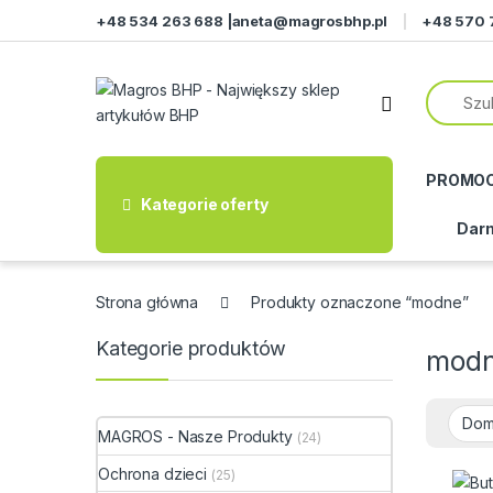
Przejdź do nawigacji
Przeskocz do treści
+48 534 263 688 |
aneta@magrosbhp.pl
+48 570 
PROMO
Kategorie oferty
Darm
Strona główna
Produkty oznaczone “modne”
Kategorie produktów
mod
MAGROS - Nasze Produkty
(24)
Ochrona dzieci
(25)