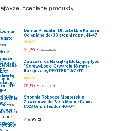
ajwyżej oceniane produkty
Demar Predator Ultra Lekkie Kalosze
Ocieplane do-30 stopni rozm. 41-47
Oceniono
94,69
zł
129,99
zł
5.00
na 5
Zatrzaśnik z Nakrętką Blokującą Typu
"Screw-Lock" Otwarcie 18 mm -
Rozłączalny PROTEKT AZ 011
Oceniono
29,99
zł
32,29
zł
5.00
na 5
Spodnie Robocze Monterskie
Zawodowe do Pasa Mocne Canis
CXS Orion Teodor 46-64
149,99
zł