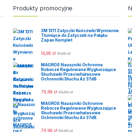
zepność. Odpowiednie
Produkty promocyjne
N
osowania we wnętrzach
o pracy na zewnątrz w
m otoczeniu. Obuwie
teryzuje się
3M 1311 Zatyczki Końcówki Wymienne
małością i
Tłumiące do Zatyczek na Pałąku
Zapas Komplet
wodnością przy czym
bardzo wygodne.
nia pracownikowi
14,99
zł
19,99
zł
malny komfort i
rwałe użytkowanie.
MAGROS Nauszniki Ochronne
Robocze Regulowane Wygłuszające
t łączy w sobie
Słuchawki Przeciwhałasowe
nsowaną technologię,
Ochronniki Słuchu Aż 37dB
t i ergonomię,
ając potrzeby
79,98
zł
99,99
zł
kich klientów.
MAGROS Nauszniki Ochronne
Robocze Regulowane Wygłuszające
Słuchawki Przeciwhałasowe
Ochronniki Słuchu Aż 37dB
79,98
zł
99,99
zł