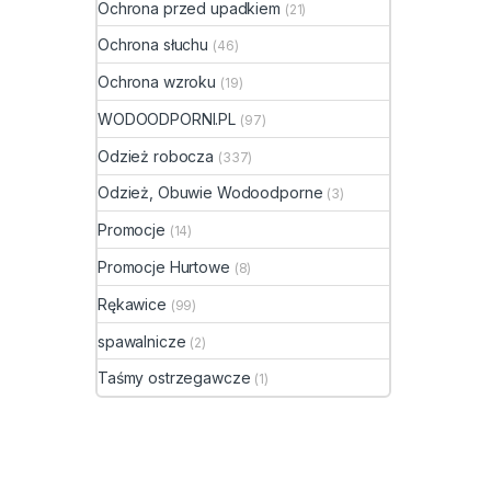
tekst
Ochrona przed upadkiem
(21)
metal
Ochrona słuchu
(46)
Środe
jest m
Ochrona wzroku
(19)
Wyśció
wymie
WODOODPORNI.PL
(97)
podes
Odzież robocza
(337)
właśc
na ce
Odzież, Obuwie Wodoodporne
(3)
reduku
znako
Promocje
(14)
podcz
Promocje Hurtowe
twardy
(8)
Buty 
Rękawice
(99)
mecha
magaz
spawalnicze
(2)
Wewnę
Taśmy ostrzegawcze
przyja
(1)
zwięk
nawet
pracy
antyp
zapew