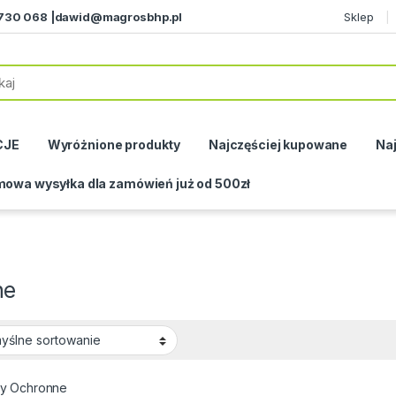
730 068 |
dawid@magrosbhp.pl
Sklep
CJE
Wyróżnione produkty
Najczęściej kupowane
Naj
owa wysyłka dla zamówień już od 500zł
ne