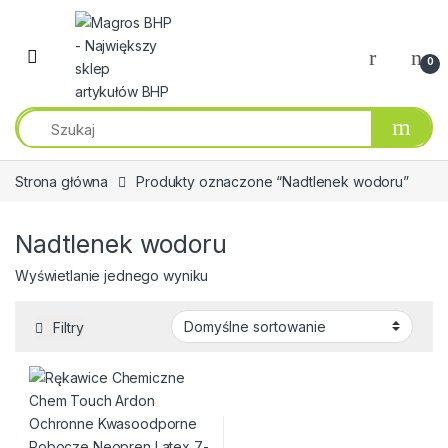
Przejdź do nawigacji
Przeskocz do treści
0
Strona główna
Produkty oznaczone “Nadtlenek wodoru”
Nadtlenek wodoru
Wyświetlanie jednego wyniku
Filtry