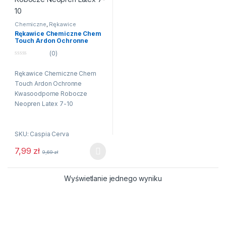
Chemiczne
,
Rękawice
Rękawice Chemiczne Chem
Touch Ardon Ochronne
Kwasoodporne Robocze
(0)
Neopren Latex 7-10
0
n
Rękawice Chemiczne Chem
a
5
Touch Ardon Ochronne
Kwasoodporne Robocze
Neopren Latex 7-10
Rękawiczki Chem Touch
spełniają normy BHP:
SKU: Caspia Cerva
7,99
zł
EN-420:2003+A1:2009 –
9,69
zł
Ten produkt ma wiele wariantów. Opcje można wybrać na stroni
wymagania ogólne
EN-388:2016 (2110x) –
Wyświetlanie jednego wyniku
odporność mechaniczna
EN-374-1:2016/Typ A
(AKLMNPT) – zabezpieczenie
przed substancjami
chemicznymi