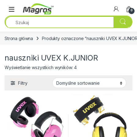
Przejdź do nawigacji
Przeskocz do treści
0
Strona główna
Produkty oznaczone “nauszniki UVEX K.JUNIO
nauszniki UVEX K.JUNIOR
Wyświetlanie wszystkich wyników: 4
Filtry