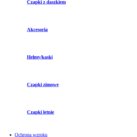
Czapki z daszkiem
Akcesoria
Hełmy/kaski
Czapki zimowe
Czapki letnie
Ochrona wzroku