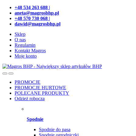
Przejdź
Przeskocz
+48 534 263 688 |
do
do
aneta@magrosbhp.pl
nawigacji
treści
+48 570 730 068 |
dawid@magrosbhp.pl
Sklep
O nas
Regulamin
Kontakt Magros
Moje konto
PROMOCJE
PROMOCJE HURTOWE
POLECANE PRODUKTY
Odzież robocza
Spodnie
Spodnie do pasa
Spodnie ogrodniczki