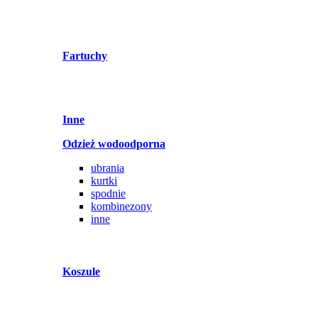
Fartuchy
Inne
Odzież wodoodporna
ubrania
kurtki
spodnie
kombinezony
inne
Koszule