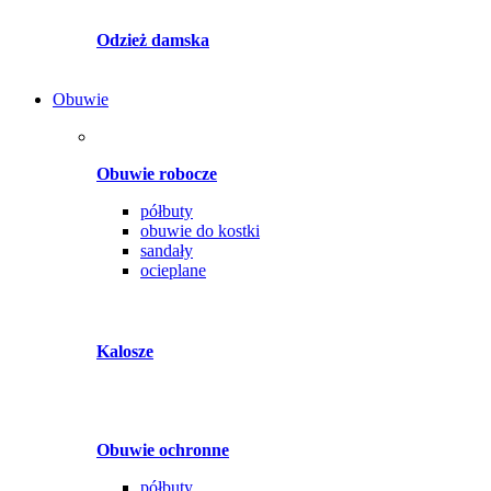
Odzież damska
Obuwie
Obuwie robocze
półbuty
obuwie do kostki
sandały
ocieplane
Kalosze
Obuwie ochronne
półbuty