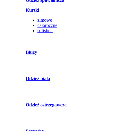
Odzież spawalnicza
Kurtki
zimowe
całoroczne
softshell
Bluzy
Odzież biała
Odzież ostrzegawcza