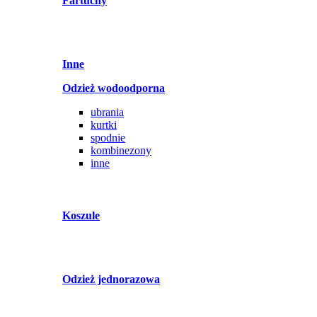
Fartuchy
Inne
Odzież wodoodporna
ubrania
kurtki
spodnie
kombinezony
inne
Koszule
Odzież jednorazowa