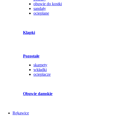
obuwie do kostki
sandały
ocieplane
Klapki
Pozostałe
skarpety
wkładki
ocieplacze
Obuwie damskie
Rękawice