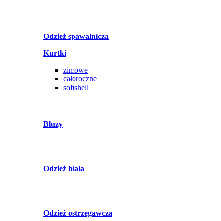
Odzież spawalnicza
Kurtki
zimowe
całoroczne
softshell
Bluzy
Odzież biała
Odzież ostrzegawcza