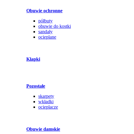
Obuwie ochronne
półbuty
obuwie do kostki
sandały
ocieplane
Klapki
Pozostałe
skarpety
wkładki
ocieplacze
Obuwie damskie