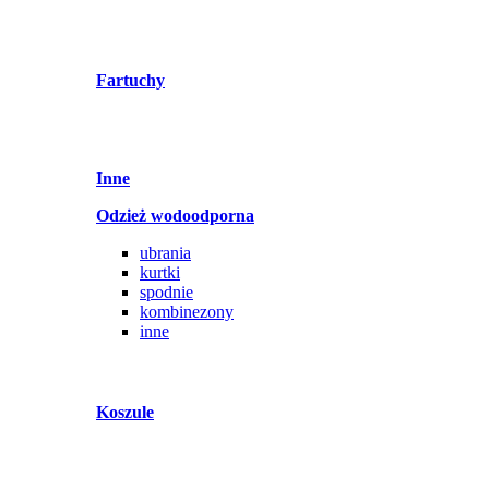
Fartuchy
Inne
Odzież wodoodporna
ubrania
kurtki
spodnie
kombinezony
inne
Koszule