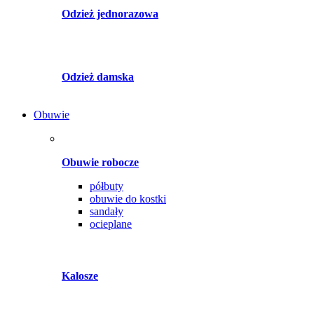
Odzież jednorazowa
Odzież damska
Obuwie
Obuwie robocze
półbuty
obuwie do kostki
sandały
ocieplane
Kalosze