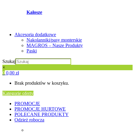
Kalosze
Akcesoria dodatkowe
Nakolanniki/pasy monterskie
MAGROS – Nasze Produkty
Paski
Szukaj
×
0
0,00
zł
Brak produktów w koszyku.
Kategorie oferty
PROMOCJE
PROMOCJE HURTOWE
POLECANE PRODUKTY
Odzież robocza