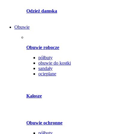
Odzież damska
Obuwie
Obuwie robocze
półbuty
obuwie do kostki
sandały
ocieplane
Kalosze
Obuwie ochronne
półbuty