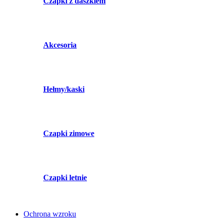
Czapki z daszkiem
Akcesoria
Hełmy/kaski
Czapki zimowe
Czapki letnie
Ochrona wzroku