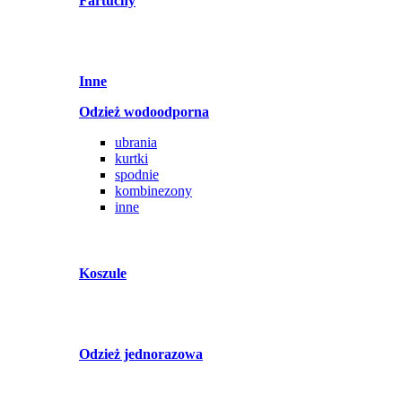
Fartuchy
Inne
Odzież wodoodporna
ubrania
kurtki
spodnie
kombinezony
inne
Koszule
Odzież jednorazowa