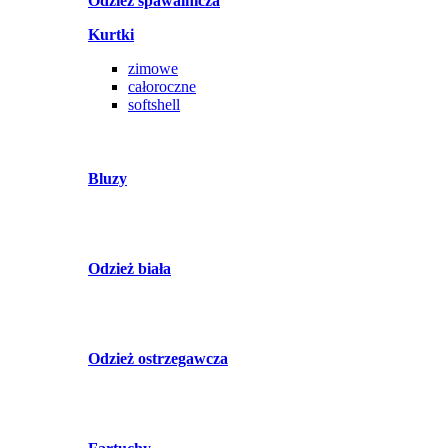
Odzież spawalnicza
Kurtki
zimowe
całoroczne
softshell
Bluzy
Odzież biała
Odzież ostrzegawcza