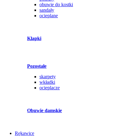
obuwie do kostki
sandały
ocieplane
Klapki
Pozostałe
skarpety
wkładki
ocieplacze
Obuwie damskie
Rękawice