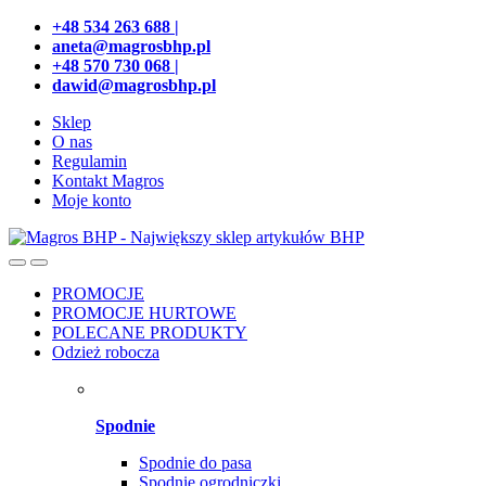
Przejdź
Przeskocz
+48 534 263 688 |
do
do
aneta@magrosbhp.pl
nawigacji
treści
+48 570 730 068 |
dawid@magrosbhp.pl
Sklep
O nas
Regulamin
Kontakt Magros
Moje konto
PROMOCJE
PROMOCJE HURTOWE
POLECANE PRODUKTY
Odzież robocza
Spodnie
Spodnie do pasa
Spodnie ogrodniczki