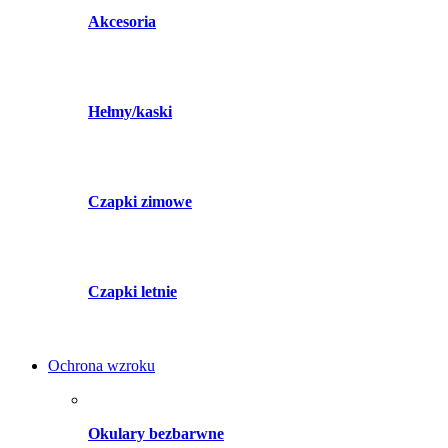
Akcesoria
Hełmy/kaski
Czapki zimowe
Czapki letnie
Ochrona wzroku
Okulary bezbarwne