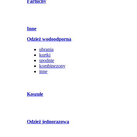
Fartuchy
Inne
Odzież wodoodporna
ubrania
kurtki
spodnie
kombinezony
inne
Koszule
Odzież jednorazowa