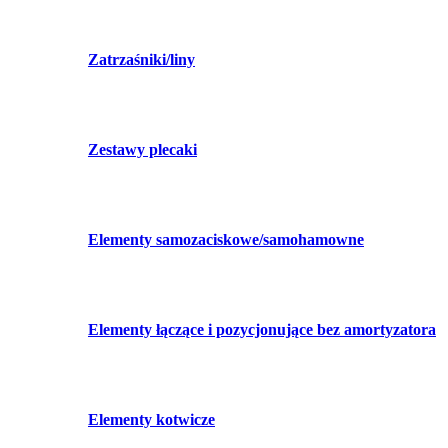
Zatrzaśniki/liny
Zestawy plecaki
Elementy samozaciskowe/samohamowne
Elementy łączące i pozycjonujące bez amortyzatora
Elementy kotwicze