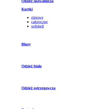
Odzież spawalnicza
Kurtki
zimowe
całoroczne
softshell
Bluzy
Odzież biała
Odzież ostrzegawcza