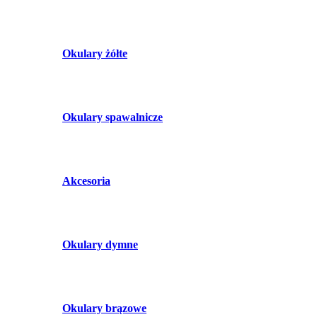
Okulary żółte
Okulary spawalnicze
Akcesoria
Okulary dymne
Okulary brązowe