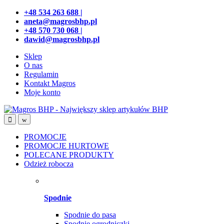
Przejdź
Przeskocz
+48 534 263 688 |
do
do
aneta@magrosbhp.pl
nawigacji
treści
+48 570 730 068 |
dawid@magrosbhp.pl
Sklep
O nas
Regulamin
Kontakt Magros
Moje konto
PROMOCJE
PROMOCJE HURTOWE
POLECANE PRODUKTY
Odzież robocza
Spodnie
Spodnie do pasa
Spodnie ogrodniczki