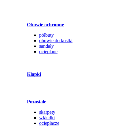
Obuwie ochronne
półbuty
obuwie do kostki
sandały
ocieplane
Klapki
Pozostałe
skarpety
wkładki
ocieplacze