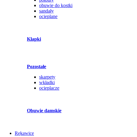
obuwie do kostki
sandały
ocieplane
Klapki
Pozostałe
skarpety
wkładki
ocieplacze
Obuwie damskie
Rękawice