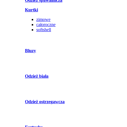
Odzież spawalnicza
Kurtki
zimowe
całoroczne
softshell
Bluzy
Odzież biała
Odzież ostrzegawcza