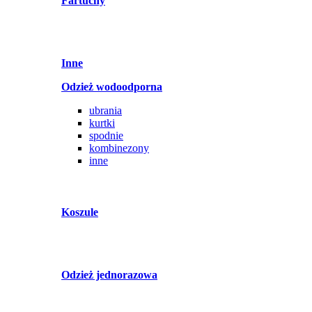
Fartuchy
Inne
Odzież wodoodporna
ubrania
kurtki
spodnie
kombinezony
inne
Koszule
Odzież jednorazowa