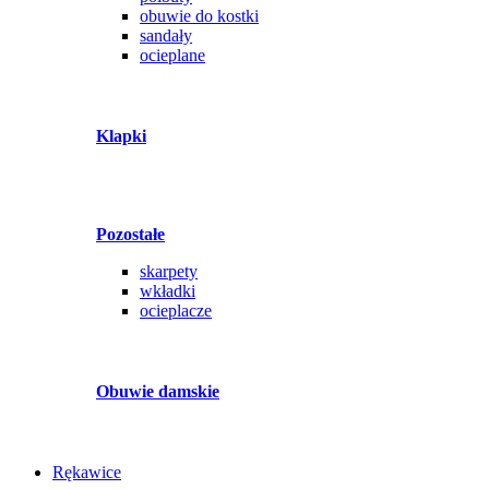
obuwie do kostki
sandały
ocieplane
Klapki
Pozostałe
skarpety
wkładki
ocieplacze
Obuwie damskie
Rękawice