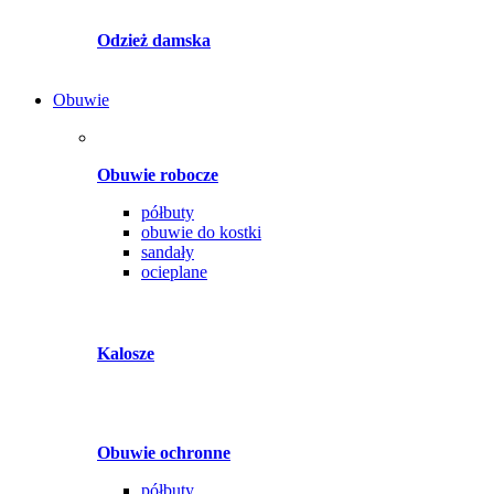
Odzież damska
Obuwie
Obuwie robocze
półbuty
obuwie do kostki
sandały
ocieplane
Kalosze
Obuwie ochronne
półbuty