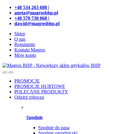
Przejdź
Przeskocz
+48 534 263 688 |
do
do
aneta@magrosbhp.pl
nawigacji
treści
+48 570 730 068 |
dawid@magrosbhp.pl
Sklep
O nas
Regulamin
Kontakt Magros
Moje konto
PROMOCJE
PROMOCJE HURTOWE
POLECANE PRODUKTY
Odzież robocza
Spodnie
Spodnie do pasa
Spodnie ogrodniczki