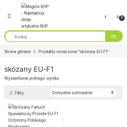
Przejdź do nawigacji
Przeskocz do treści
0
Strona główna
Produkty oznaczone “skózany EU-F1”
skózany EU-F1
Wyświetlanie jednego wyniku
Filtry