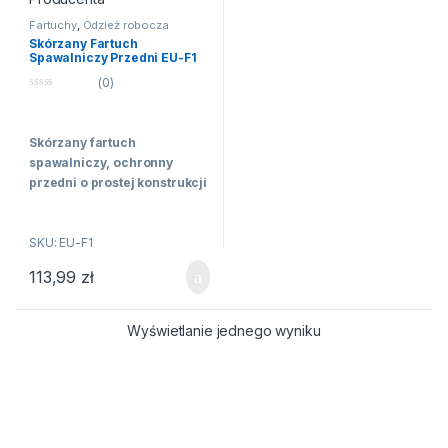
Fartuchy
,
Odzież robocza
Skórzany Fartuch
Spawalniczy Przedni EU-F1
Ochronny Polskiego
(0)
Producenta
0
n
a
5
Skórzany fartuch
spawalniczy, ochronny
przedni o prostej konstrukcji
wykonany ze skóry – z
dwoiny bydlęcej model EU-F1
SKU: EU-F1
Polskiego producenta.
Wymiary fartucha
113,99
zł
obwód w klatce piersiowej
86-128 cm
Wyświetlanie jednego wyniku
wzrost 170-194 cm
długość całkowita 102 cm
(mierzona od zapięcia na
klatce piersiowej)
szerokość 72 cm