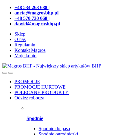
Przejdź
Przeskocz
+48 534 263 688 |
do
do
aneta@magrosbhp.pl
nawigacji
treści
+48 570 730 068 |
dawid@magrosbhp.pl
Sklep
O nas
Regulamin
Kontakt Magros
Moje konto
PROMOCJE
PROMOCJE HURTOWE
POLECANE PRODUKTY
Odzież robocza
Spodnie
Spodnie do pasa
Spodnie ogrodniczki