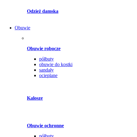
Odzież damska
Obuwie
Obuwie robocze
półbuty
obuwie do kostki
sandały
ocieplane
Kalosze
Obuwie ochronne
półbuty