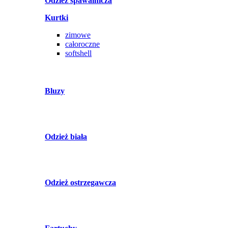
Odzież spawalnicza
Kurtki
zimowe
całoroczne
softshell
Bluzy
Odzież biała
Odzież ostrzegawcza