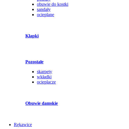
obuwie do kostki
sandały
ocieplane
Klapki
Pozostałe
skarpety
wkładki
ocieplacze
Obuwie damskie
Rękawice