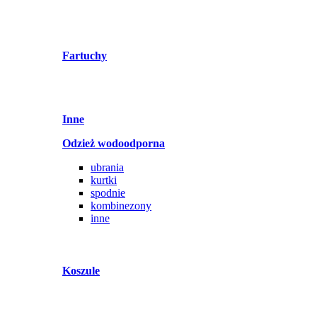
Fartuchy
Inne
Odzież wodoodporna
ubrania
kurtki
spodnie
kombinezony
inne
Koszule