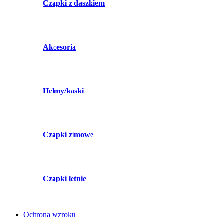
Czapki z daszkiem
Akcesoria
Hełmy/kaski
Czapki zimowe
Czapki letnie
Ochrona wzroku