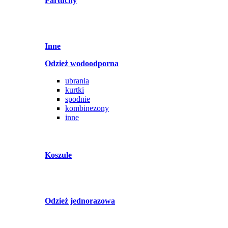
Fartuchy
Inne
Odzież wodoodporna
ubrania
kurtki
spodnie
kombinezony
inne
Koszule
Odzież jednorazowa