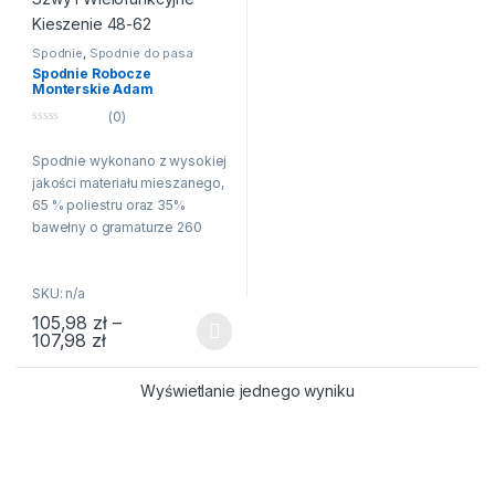
Spodnie
,
Spodnie do pasa
Spodnie Robocze
Monterskie Adam
Bezpieczny Podwójne Szwy i
(0)
Wielofunkcyjne Kieszenie
48-62
0
n
Spodnie wykonano z wysokiej
a
5
jakości materiału mieszanego,
65 % poliestru oraz 35%
bawełny o gramaturze 260
g/m2 która cechuje się wysoką
odpornością mechaniczną.
SKU: n/a
Spodnie są bardzo wygodne w
użytkowaniu co wpływa na
105,98
zł
–
Zakres cen: od 105,98 zł do 107,98 zł
107,98
zł
zwiększenie jakości pracy.
Ten produkt ma wiele wariantów. Opcje można wybrać na stroni
Dzięki możliwości wyboru
rozmiaru, będą pasowały na
Wyświetlanie jednego wyniku
każdego użytkownika. Produkt
spełnia wymagania normy: EN
ISO 13688:2013.