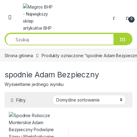
Przejdź do nawigacji
Przeskocz do treści
0
Strona główna
Produkty oznaczone “spodnie Adam Bezpiecz
spodnie Adam Bezpieczny
Wyświetlanie jednego wyniku
Filtry