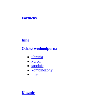
Fartuchy
Inne
Odzież wodoodporna
ubrania
kurtki
spodnie
kombinezony
inne
Koszule