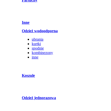
Fartuchy
Inne
Odzież wodoodporna
ubrania
kurtki
spodnie
kombinezony
inne
Koszule
Odzież jednorazowa