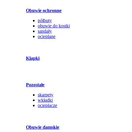
Obuwie ochronne
półbuty
obuwie do kostki
sandały
ocieplane
Klapki
Pozostałe
skarpety
wkładki
ocieplacze
Obuwie damskie