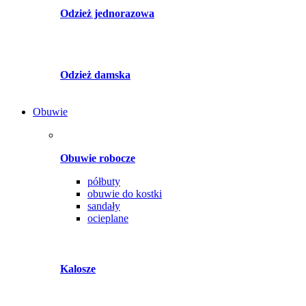
Odzież jednorazowa
Odzież damska
Obuwie
Obuwie robocze
półbuty
obuwie do kostki
sandały
ocieplane
Kalosze