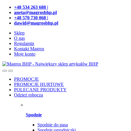
Przejdź
Przeskocz
+48 534 263 688 |
do
do
aneta@magrosbhp.pl
nawigacji
treści
+48 570 730 068 |
dawid@magrosbhp.pl
Sklep
O nas
Regulamin
Kontakt Magros
Moje konto
PROMOCJE
PROMOCJE HURTOWE
POLECANE PRODUKTY
Odzież robocza
Spodnie
Spodnie do pasa
Spodnie ogrodniczki