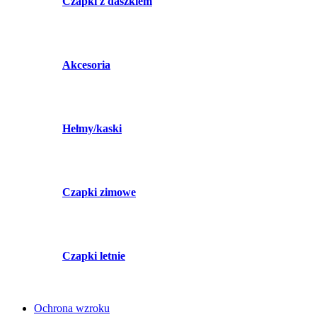
Czapki z daszkiem
Akcesoria
Hełmy/kaski
Czapki zimowe
Czapki letnie
Ochrona wzroku