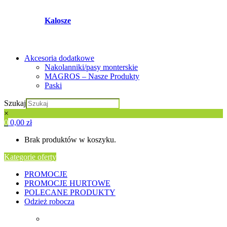
Kalosze
Akcesoria dodatkowe
Nakolanniki/pasy monterskie
MAGROS – Nasze Produkty
Paski
Szukaj
×
0
0,00
zł
Brak produktów w koszyku.
Kategorie oferty
PROMOCJE
PROMOCJE HURTOWE
POLECANE PRODUKTY
Odzież robocza