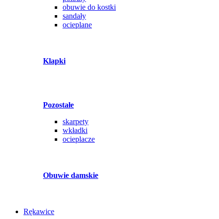
obuwie do kostki
sandały
ocieplane
Klapki
Pozostałe
skarpety
wkładki
ocieplacze
Obuwie damskie
Rękawice