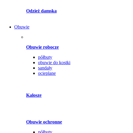
Odzież damska
Obuwie
Obuwie robocze
półbuty
obuwie do kostki
sandały
ocieplane
Kalosze
Obuwie ochronne
półbuty