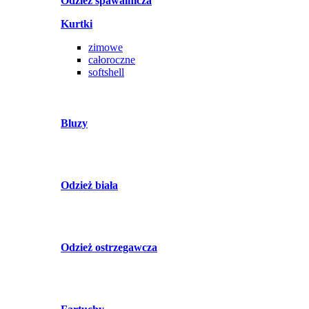
Odzież spawalnicza
Kurtki
zimowe
całoroczne
softshell
Bluzy
Odzież biała
Odzież ostrzegawcza