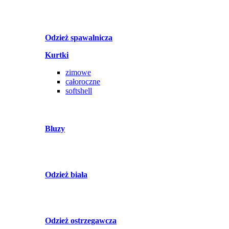
Odzież spawalnicza
Kurtki
zimowe
całoroczne
softshell
Bluzy
Odzież biała
Odzież ostrzegawcza