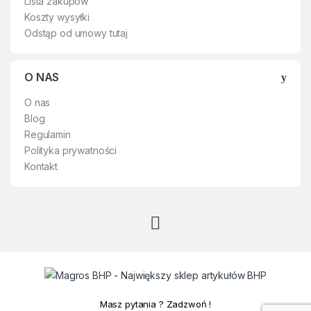
Lista zakupów
wytrzymałego materiału
na nakolanniki.
Oxford z hydrofobowym
Koszty wysyłki
wykończeniem, z kieszeniami
Odstąp od umowy tutaj
✔ Elastyczny pas z ukrytą tylną
na nakolanniki.
podwójną szlufką
umożliwiającą komfortowe
✔ Elastyczny pas z ukrytą tylną
O NAS
umieszczenie paska.
podwójną szlufką
umożliwiającą komfortowe
O nas
umieszczenie paska.
Blog
Regulamin
Polityka prywatności
Kontakt
Masz pytania ? Zadzwoń !