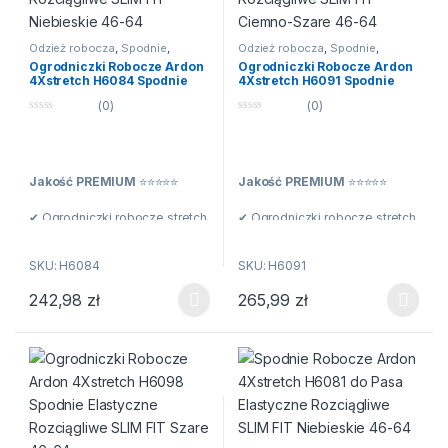
Odzież robocza
,
Spodnie
,
Odzież robocza
,
Spodnie
,
Spodnie ogrodniczki
Spodnie ogrodniczki
Ogrodniczki Robocze Ardon
Ogrodniczki Robocze Ardon
4Xstretch H6084 Spodnie
4Xstretch H6091 Spodnie
Elastyczne Rozciągliwe SLIM
Elastyczne Rozciągliwe SLIM
(0)
(0)
FIT Niebieskie 46-64
FIT Ciemno-Szare 46-64
0
0
n
n
a
a
5
5
Jakość PREMIUM
⭐️⭐️⭐️⭐️⭐️
Jakość PREMIUM
⭐️⭐️⭐️⭐️⭐️
✔ Ogrodniczki robocze stretch
✔ Ogrodniczki robocze stretch
z kieszeniami na nakolanniki ze
z kieszeniami na nakolanniki ze
specjalnego materiału
specjalnego materiału
SKU: H6084
SKU: H6091
Amalytton, zapewniającego
Amalytton, zapewniającego
242,98
zł
265,99
zł
zwiększoną wytrzymałość i
zwiększoną wytrzymałość i
Ten produkt ma wiele wariantów. Opcje można wybrać na stroni
Ten produkt ma wiele wariantów
odporność tkaniny bawełnianej
odporność tkaniny bawełnianej
przy zachowaniu elastyczności
przy zachowaniu elastyczności
i wszystkich zalet naturalnego
i wszystkich zalet naturalnego
materiału, takich jak
materiału, takich jak
oddychalność i komfort
oddychalność i komfort
użytkowania.
użytkowania.