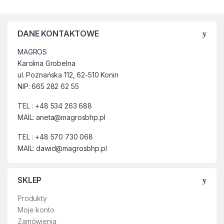
Wodoszczelne,
Rzeźbiona podeszwa,
Antypoślizgowość,
DANE KONTAKTOWE
Dobra izolacja od zimna,
Męska tęgość obuwia,
MAGROS
Karolina Grobelna
ul. Poznańska 112, 62-510 Konin
NIP: 665 282 62 55
TEL : +48 534 263 688
MAIL: aneta@magrosbhp.pl
TEL : +48 570 730 068
MAIL: dawid@magrosbhp.pl
SKLEP
Produkty
Moje konto
Zamówienia