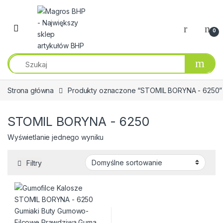
Przejdź do nawigacji
Przeskocz do treści
0
Strona główna
Produkty oznaczone “STOMIL BORYNA - 6250”
STOMIL BORYNA - 6250
Wyświetlanie jednego wyniku
Filtry