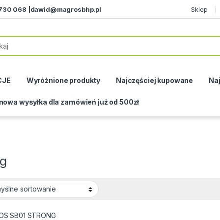
730 068 |
dawid@magrosbhp.pl
Sklep
CJE
Wyróżnione produkty
Najczęściej kupowane
Naj
owa wysyłka dla zamówień już od 500zł
ng