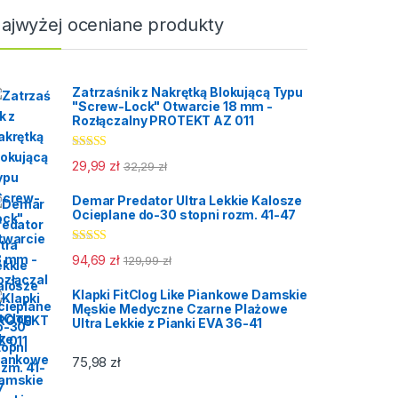
ajwyżej oceniane produkty
Zatrzaśnik z Nakrętką Blokującą Typu
"Screw-Lock" Otwarcie 18 mm -
Rozłączalny PROTEKT AZ 011
Oceniono
29,99
zł
32,29
zł
5.00
na 5
Demar Predator Ultra Lekkie Kalosze
Ocieplane do-30 stopni rozm. 41-47
Oceniono
94,69
zł
129,99
zł
5.00
na 5
Klapki FitClog Like Piankowe Damskie
Męskie Medyczne Czarne Plażowe
Ultra Lekkie z Pianki EVA 36-41
75,98
zł