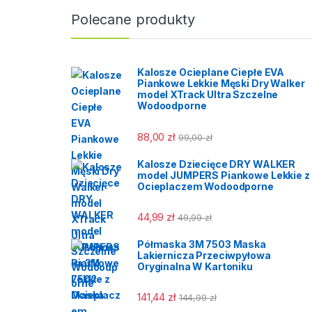
wytrz
Polecane produkty
genera
konser
wytrz
można
Kalosze Ocieplane Ciepłe EVA
cały 
Piankowe Lekkie Męski Dry Walker
model XTrack Ultra Szczelne
obawy
Wodoodporne
Przez
dla wę
88,00
zł
do uży
99,00
zł
pracac
Kalosze Dziecięce DRY WALKER
model JUMPERS Piankowe Lekkie z
Ocieplaczem Wodoodporne
44,99
zł
49,99
zł
Półmaska 3M 7503 Maska
Lakiernicza Przeciwpyłowa
Oryginalna W Kartoniku
141,44
zł
144,99
zł