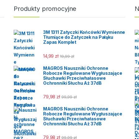
ymałej gumy nowej
Produkty promocyjne
N
cji, nie wymagającej
wacji. Spodniobuty są
ymałe i wygodne,
 w nich przebywać
3M 1311 Zatyczki Końcówki Wymienne
dzień w wodzie bez
Tłumiące do Zatyczek na Pałąku
Zapas Komplet
 przemoknięcia.
naczone szczególnie
dkarzy i rybaków oraz
14,99
zł
19,99
zł
tku przy wszelkich
h rybackich.
MAGROS Nauszniki Ochronne
Robocze Regulowane Wygłuszające
Słuchawki Przeciwhałasowe
Ochronniki Słuchu Aż 37dB
79,98
zł
99,99
zł
MAGROS Nauszniki Ochronne
Robocze Regulowane Wygłuszające
Słuchawki Przeciwhałasowe
Ochronniki Słuchu Aż 37dB
79,98
zł
99,99
zł