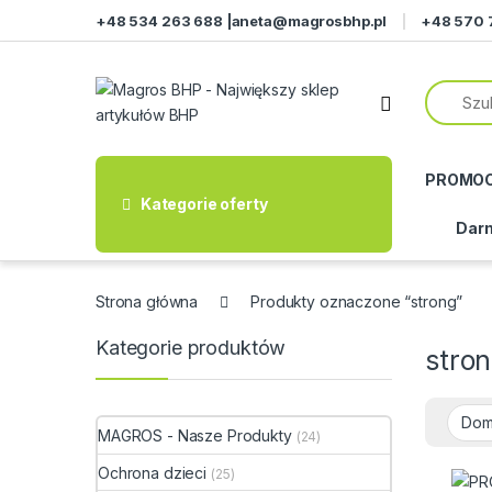
Przejdź do nawigacji
Przeskocz do treści
+48 534 263 688 |
aneta@magrosbhp.pl
+48 570 
PROMO
Kategorie oferty
Darm
Strona główna
Produkty oznaczone “strong”
Kategorie produktów
stro
MAGROS - Nasze Produkty
(24)
Ochrona dzieci
(25)