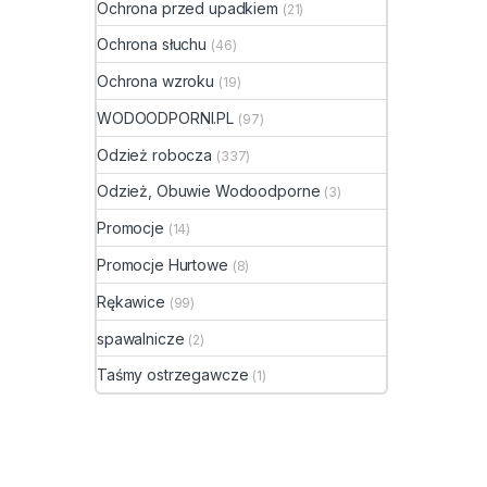
zabez
Ochrona przed upadkiem
(21)
pośli
Ochrona słuchu
(46)
stalo
glicer
Ochrona wzroku
(19)
ceram
roztwo
WODOODPORNI.PL
(97)
sodu 
Odzież robocza
(337)
SRC).
szelki
Odzież, Obuwie Wodoodporne
(3)
szerok
zniosą
Promocje
(14)
Zapew
Promocje Hurtowe
ochro
(8)
Techn
Rękawice
(99)
zgrze
wytrz
spawalnicze
(2)
Spodn
nawet
Taśmy ostrzegawcze
(1)
-50 st
zależn
3,5 kg
produ
wodoo