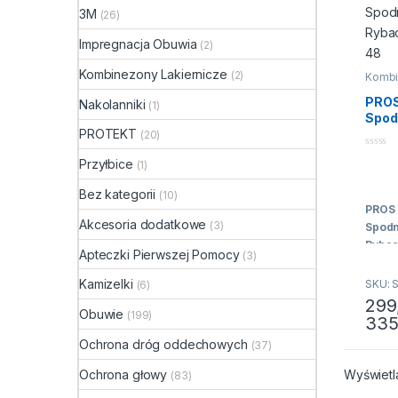
3M
(26)
Impregnacja Obuwia
(2)
Kombinezony Lakiernicze
(2)
Kombi
wodo
Spodn
PROS
Nakolanniki
(1)
Woder
Spod
WODO
Ryba
PROTEKT
(20)
40-
0
Przyłbice
(1)
n
a
5
Bez kategorii
(10)
PROS
Akcesoria dodatkowe
(3)
Spodn
Rybac
Apteczki Pierwszej Pomocy
(3)
46
Kamizelki
SKU: 
(6)
Spodn
299
Polsk
Obuwie
(199)
335
Ten p
mode
Ochrona dróg oddechowych
(37)
odpor
mecha
Ochrona głowy
Wyświetl
(83)
stałe 