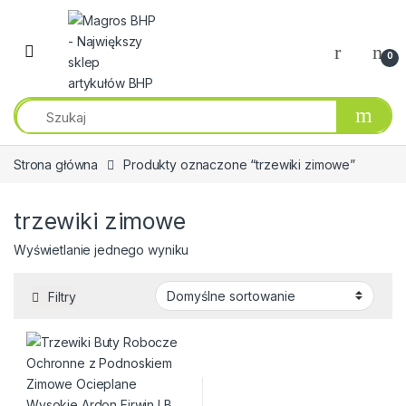
Przejdź do nawigacji
Przeskocz do treści
0
Strona główna
Produkty oznaczone “trzewiki zimowe”
trzewiki zimowe
Wyświetlanie jednego wyniku
Filtry