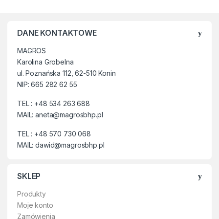
w odniesieniu do normy
EN20344, wymagania
podstawowe i dodatkowe dla
DANE KONTAKTOWE
obuwia bezpiecznego do
użytku w pracy, oznaczonego
MAGROS
literą “S”. Obuwie definiowane
Karolina Grobelna
przez normę musi być
wyposażone w podnosek
ul. Poznańska 112, 62-510 Konin
bezpieczeństwa, który ma
NIP: 665 282 62 55
chronić przed uderzeniami o
maksymalnym poziomie
TEL : +48 534 263 688
energii rzędu 200 J i przed
MAIL: aneta@magrosbhp.pl
ściskaniem przy użyciu siły 15
kN.
TEL : +48 570 730 068
MAIL: dawid@magrosbhp.pl
SKLEP
Produkty
Moje konto
Zamówienia